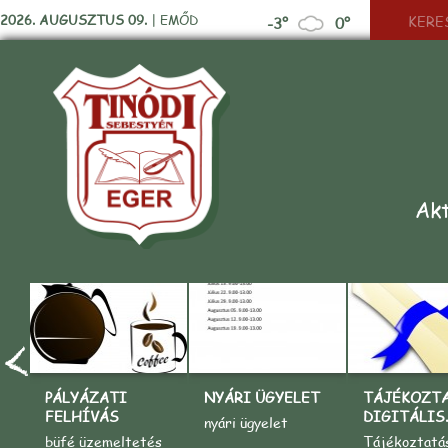
2026. AUGUSZTUS 09.
|
EMŐD
-3°
0°
Akt
PÁLYÁZATI
NYÁRI ÜGYELET
TÁJÉKOZT
FELHÍVÁS
DIGITÁLIS..
nyári ügyelet
büfé üzemeltetés
Tájékoztatá