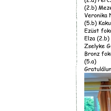
(2.b) Meze
Veronika N
(5.b) Kak
Ezüst fok
Elza (2.b
Zselyke G
Bronz fok
(5.a)
Gratulálu