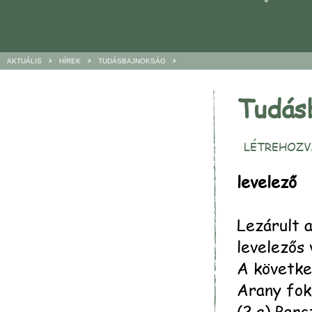
>
>
>
AKTUÁLIS
HÍREK
TUDÁSBAJNOKSÁG
Tudás
LÉTREHOZVA
levelező
Lezárult 
levelezős
A követke
Arany foko
(2.a) Per