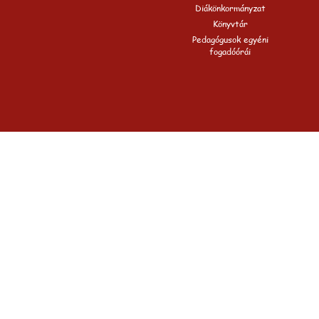
Diákönkormányzat
Könyvtár
Pedagógusok egyéni
fogadóórái