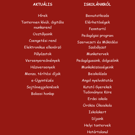
AKTUÁLIS
ISKOLÁNKRÓL
Hírek
Bemutatkozás
Tantermen kívüli, digitális
Elérhetőségek
munkarend
Fenntartó
Osztályaink
Pedagógiai program
Csengetési rend
Szervezeti és Működési
Elektronikus ellenőrző
Szabályzat
Pályázatok
Munkatervek
Versenyeredmények
Pedagógusaink, dolgozóink
Háziversenyek
Munkaközösségeink
Menza, térítési díjak
Beiskolázás
e-Ügyintézés
Angol nyelvoktatás
Sajtómegjelenések
Kutató Gyerekek
Tudományos Köre
Balassi honlap
Erdei iskola
Örökös Ökoiskola
Iskolakert
Díjaink
Helyi tantervek
Határtalanul