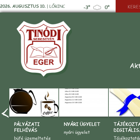
2026. AUGUSZTUS 10.
|
LŐRINC
-3°
0°
Akt
PÁLYÁZATI
NYÁRI ÜGYELET
TÁJÉKOZT
FELHÍVÁS
DIGITÁLIS..
nyári ügyelet
büfé üzemeltetés
Tájékoztatá