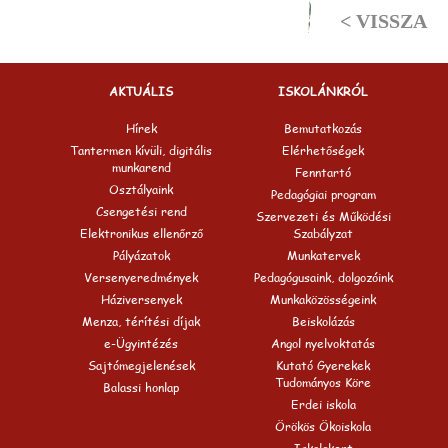
< VISSZA
AKTUÁLIS
ISKOLÁNKRÓL
Hírek
Bemutatkozás
Tantermen kívüli, digitális
Elérhetőségek
munkarend
Fenntartó
Osztályaink
Pedagógiai program
Csengetési rend
Szervezeti és Működési
Elektronikus ellenőrző
Szabályzat
Pályázatok
Munkatervek
Versenyeredmények
Pedagógusaink, dolgozóink
Háziversenyek
Munkaközösségeink
Menza, térítési díjak
Beiskolázás
e-Ügyintézés
Angol nyelvoktatás
Sajtómegjelenések
Kutató Gyerekek
Tudományos Köre
Balassi honlap
Erdei iskola
Örökös Ökoiskola