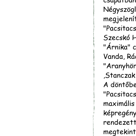
Négyszögl
megjelení
"Pacsitacs
Szecskó H
"Árnika" c
Vanda, Rá
"Aranyhör
,Stanczak
A döntőbe
"Pacsitacs
maximális
képregényü
rendezett
megtekint