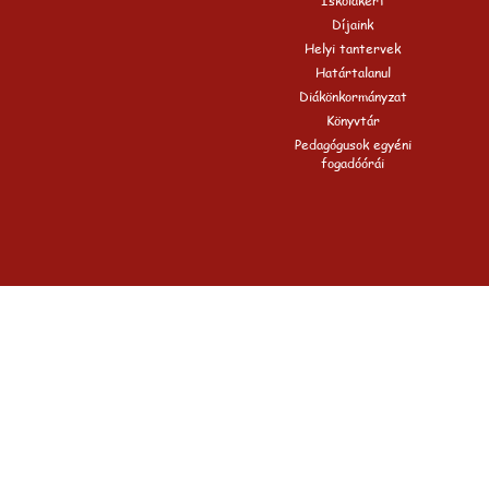
Iskolakert
Díjaink
Helyi tantervek
Határtalanul
Diákönkormányzat
Könyvtár
Pedagógusok egyéni
fogadóórái