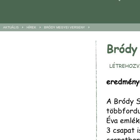
>
>
>
AKTUÁLIS
HÍREK
BRÓDY MEGYEI VERSENY
Bródy
LÉTREHOZVA
eredmény
A Bródy S
többfordu
Éva emléké
3 csapat i
csapatban