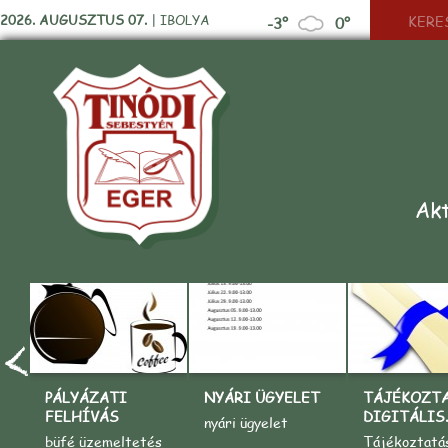
2026. AUGUSZTUS 07.
|
IBOLYA
-3°
0°
Akt
PÁLYÁZATI
NYÁRI ÜGYELET
TÁJÉKOZT
FELHÍVÁS
DIGITÁLIS..
nyári ügyelet
büfé üzemeltetés
Tájékoztatá