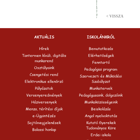
< VISSZA
AKTUÁLIS
ISKOLÁNKRÓL
Hírek
Bemutatkozás
Tantermen kívüli, digitális
Elérhetőségek
munkarend
Fenntartó
Osztályaink
Pedagógiai program
Csengetési rend
Szervezeti és Működési
Elektronikus ellenőrző
Szabályzat
Pályázatok
Munkatervek
Versenyeredmények
Pedagógusaink, dolgozóink
Háziversenyek
Munkaközösségeink
Menza, térítési díjak
Beiskolázás
e-Ügyintézés
Angol nyelvoktatás
Sajtómegjelenések
Kutató Gyerekek
Tudományos Köre
Balassi honlap
Erdei iskola