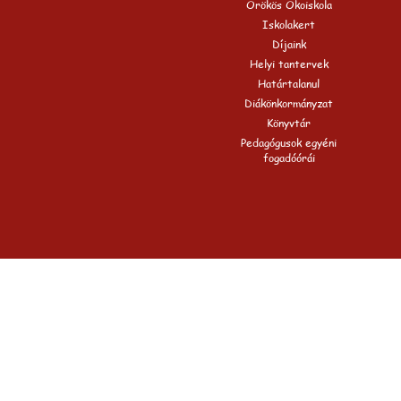
Örökös Ökoiskola
Iskolakert
Díjaink
Helyi tantervek
Határtalanul
Diákönkormányzat
Könyvtár
Pedagógusok egyéni
fogadóórái