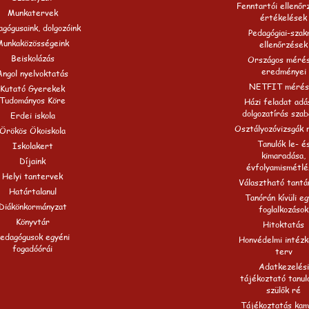
Fenntartói ellenőr
Munkatervek
értékelések
gógusaink, dolgozóink
Pedagógiai-szak
Munkaközösségeink
ellenőrzések
Beiskolázás
Országos méré
eredményei
Angol nyelvoktatás
NETFIT mérés
Kutató Gyerekek
Tudományos Köre
Házi feladat adá
dolgozatírás szab
Erdei iskola
Osztályozóvizsgák 
Örökös Ökoiskola
Tanulók le- é
Iskolakert
kimaradása,
Díjaink
évfolyamismétlé
Helyi tantervek
Választható tantá
Határtalanul
Tanórán kívüli e
Diákönkormányzat
foglalkozások
Könyvtár
Hitoktatás
edagógusok egyéni
Honvédelmi intézk
fogadóórái
terv
Adatkezelési
tájékoztató tanul
szülők ré
Tájékoztatás ka