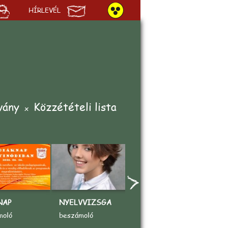
HÍRLEVÉL
vány
Közzétételi lista
NAP
NYELVVIZSGA
„AZ ÉN KEDVENC
A
SPORTOM"
V
moló
beszámoló
rajzpályázat
b