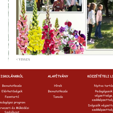
< VISSZA
ISKOLÁNKRÓL
ALAPÍTVÁNY
KÖZZÉTÉTELI L
Bemutatkozás
Hírek
Nyitva tartá
Elérhetőségek
Bemutatkozás
Pedagógusok
végzettsége,
Fenntartó
Tanoda
szakképzettsé
Pedagógiai program
Dolgozók végzett
rvezeti és Működési
szakképzettsé
Szabályzat