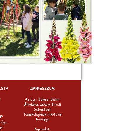
ISTA
IMPRESSZUM
s
Az Egri Balassi Bálint
Általános Iskola Tinódi
Sebestyén
Tagiskolájának hivatalos
ge
honlapja
sége,
ge
Kapcsolat: