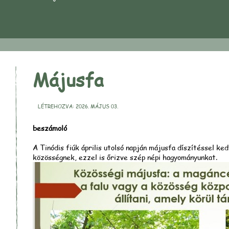
Májusfa
LÉTREHOZVA: 2026. MÁJUS 03.
beszámoló
A Tinódis fiúk április utolsó napján májusfa díszítéssel ke
közösségnek, ezzel is őrizve szép népi hagyományunkat.