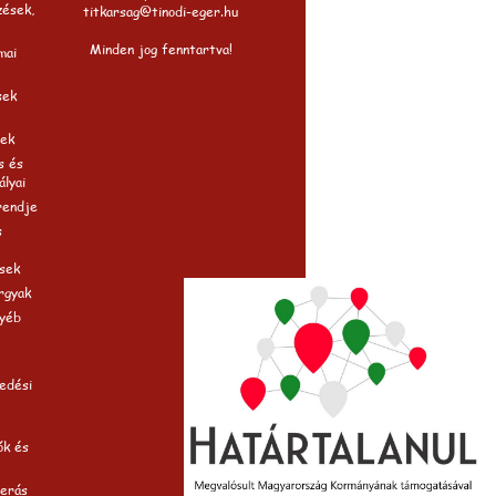
zések,
titkarsag@tinodi-eger.hu
Minden jog fenntartva!
mai
sek
ek
s és
ályai
rendje
s
sek
rgyak
gyéb
edési
ók és
merás