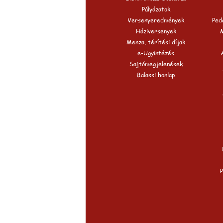
Pályázatok
Versenyeredmények
Peda
Háziversenyek
Menza, térítési díjak
e-Ügyintézés
Sajtómegjelenések
Balassi honlap
P