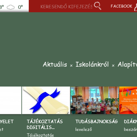
FACEBOOK
3°
0°
Aktuális
Iskolánkról
Alapít
YELET
TÁJÉKOZTATÁS
TUDÁSBAJNOKSÁG
DIÁK
DIGITÁLIS...
et
levelező
beszá
Tájékoztatás