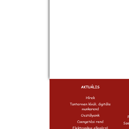
AKTUÁLIS
Hírek
Tantermen kívüli, digitális
munkarend
Osztályaink
Csengetési rend
Sze
Elektronikus ellenőrző