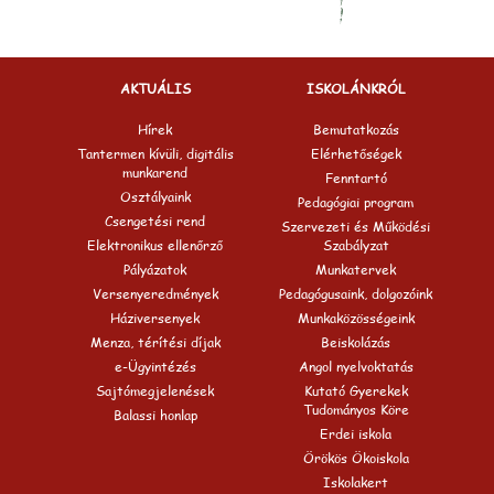
AKTUÁLIS
ISKOLÁNKRÓL
Hírek
Bemutatkozás
Tantermen kívüli, digitális
Elérhetőségek
munkarend
Fenntartó
Osztályaink
Pedagógiai program
Csengetési rend
Szervezeti és Működési
Elektronikus ellenőrző
Szabályzat
Pályázatok
Munkatervek
Versenyeredmények
Pedagógusaink, dolgozóink
Háziversenyek
Munkaközösségeink
Menza, térítési díjak
Beiskolázás
e-Ügyintézés
Angol nyelvoktatás
Sajtómegjelenések
Kutató Gyerekek
Tudományos Köre
Balassi honlap
Erdei iskola
Örökös Ökoiskola
Iskolakert