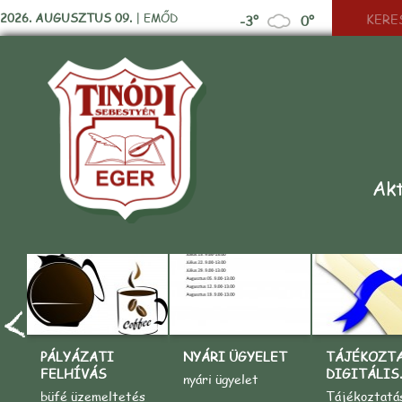
2026. AUGUSZTUS 09.
|
EMŐD
-3°
0°
Akt
PÁLYÁZATI
NYÁRI ÜGYELET
TÁJÉKOZT
FELHÍVÁS
DIGITÁLIS..
nyári ügyelet
büfé üzemeltetés
Tájékoztatá