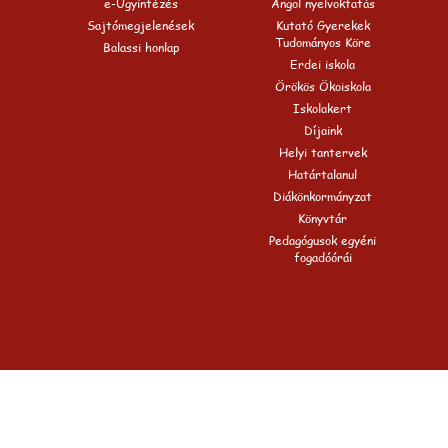
e-Ügyintézés
Angol nyelvoktatás
Sajtómegjelenések
Kutató Gyerekek
Tudományos Köre
Balassi honlap
Erdei iskola
Örökös Ökoiskola
Iskolakert
Díjaink
Helyi tantervek
Határtalanul
Diákönkormányzat
Könyvtár
Pedagógusok egyéni
fogadóórái