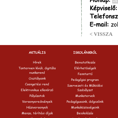
Képviselő:
Telefonsz
E-mail:
zol
< VISSZA
AKTUÁLIS
ISKOLÁNKRÓL
Hírek
Bemutatkozás
Tantermen kívüli, digitális
Elérhetőségek
munkarend
Fenntartó
Osztályaink
Pedagógiai program
Csengetési rend
Szervezeti és Működési
Elektronikus ellenőrző
Szabályzat
Pályázatok
Munkatervek
Versenyeredmények
Pedagógusaink, dolgozóink
Háziversenyek
Munkaközösségeink
Menza, térítési díjak
Beiskolázás