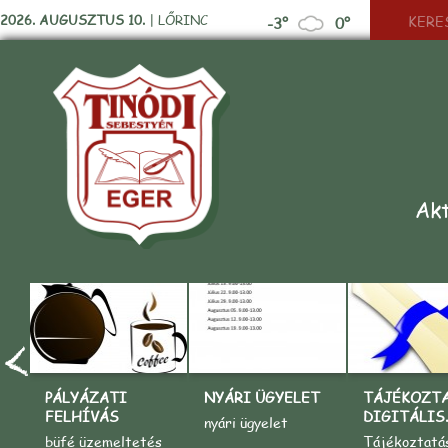
2026. AUGUSZTUS 10.
|
LŐRINC
-3°
0°
Akt
PÁLYÁZATI
NYÁRI ÜGYELET
TÁJÉKOZT
FELHÍVÁS
DIGITÁLIS..
nyári ügyelet
büfé üzemeltetés
Tájékoztatá