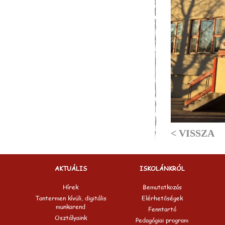
< VISSZA
AKTUÁLIS
ISKOLÁNKRÓL
Hírek
Bemutatkozás
Tantermen kívüli, digitális
Elérhetőségek
munkarend
Fenntartó
Osztályaink
Pedagógiai program