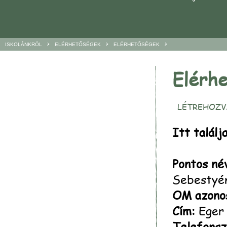
>
>
>
ISKOLÁNKRÓL
ELÉRHETŐSÉGEK
ELÉRHETŐSÉGEK
Elérh
LÉTREHOZVA
Itt találj
Pontos né
Sebestyén
OM azonos
Cím:
Eger 
Telefons