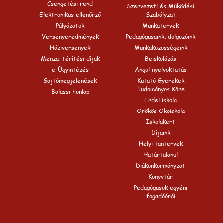
Csengetési rend
Szervezeti és Működési
Elektronikus ellenőrző
Szabályzat
Pályázatok
Munkatervek
Versenyeredmények
Pedagógusaink, dolgozóink
Háziversenyek
Munkaközösségeink
Menza, térítési díjak
Beiskolázás
e-Ügyintézés
Angol nyelvoktatás
Sajtómegjelenések
Kutató Gyerekek
Tudományos Köre
Balassi honlap
Erdei iskola
Örökös Ökoiskola
Iskolakert
Díjaink
Helyi tantervek
Határtalanul
Diákönkormányzat
Könyvtár
Pedagógusok egyéni
fogadóórái