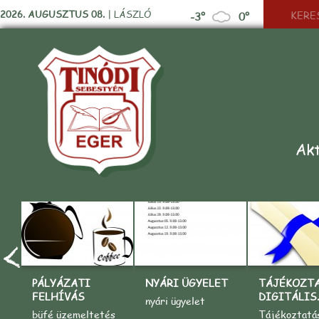
2026. AUGUSZTUS 08.
|
LÁSZLÓ
-3°
0°
Akt
PÁLYÁZATI
NYÁRI ÜGYELET
TÁJÉKOZT
FELHÍVÁS
DIGITÁLIS..
nyári ügyelet
büfé üzemeltetés
Tájékoztatá