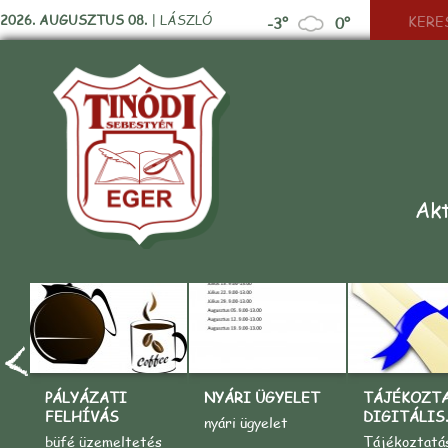
2026. AUGUSZTUS 08.
|
LÁSZLÓ
-3°
0°
Akt
PÁLYÁZATI
NYÁRI ÜGYELET
TÁJÉKOZT
FELHÍVÁS
DIGITÁLIS..
nyári ügyelet
büfé üzemeltetés
Tájékoztatá