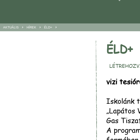
>
>
>
AKTUÁLIS
HÍREK
ÉLD+
ÉLD+
LÉTREHOZVA
vizi tesió
Iskolánk 
„Lapátos V
Gas Tisza
A program
formában 