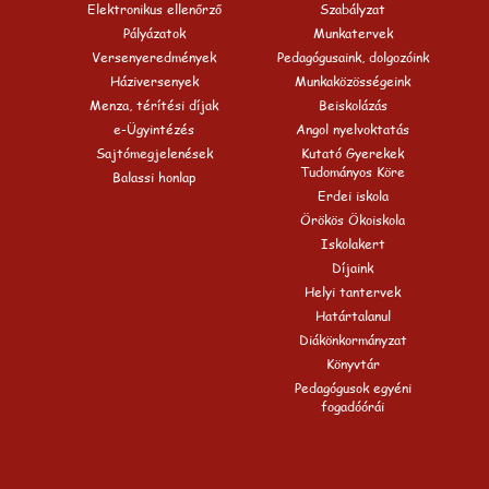
Elektronikus ellenőrző
Szabályzat
Pályázatok
Munkatervek
Versenyeredmények
Pedagógusaink, dolgozóink
Háziversenyek
Munkaközösségeink
Menza, térítési díjak
Beiskolázás
e-Ügyintézés
Angol nyelvoktatás
Sajtómegjelenések
Kutató Gyerekek
Tudományos Köre
Balassi honlap
Erdei iskola
Örökös Ökoiskola
Iskolakert
Díjaink
Helyi tantervek
Határtalanul
Diákönkormányzat
Könyvtár
Pedagógusok egyéni
fogadóórái