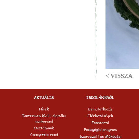
< VISSZA
AKTUÁLIS
ISKOLÁNKRÓL
Hírek
Bemutatkozás
Tantermen kívüli, digitális
Elérhetőségek
munkarend
Fenntartó
Osztályaink
Pedagógiai program
Csengetési rend
Szervezeti és Működési