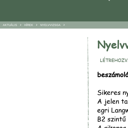
>
>
>
AKTUÁLIS
HÍREK
NYELVVIZSGA
Nyelvv
LÉTREHOZVA
beszámol
Sikeres n
A jelen t
egri Lang
B2 szintű
A sikeres 