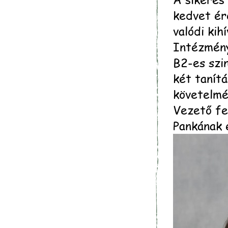
kedvet ér
valódi kihí
Intézmény
B2-es szin
két tanítá
követelmé
Vezető fe
Pankának e