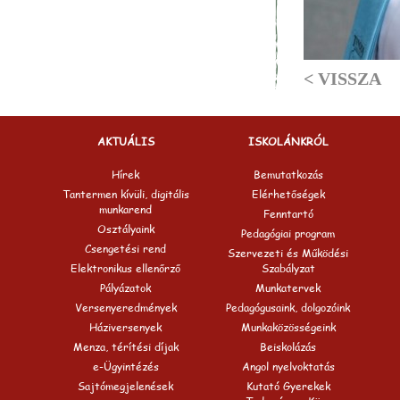
< VISSZA
AKTUÁLIS
ISKOLÁNKRÓL
Hírek
Bemutatkozás
Tantermen kívüli, digitális
Elérhetőségek
munkarend
Fenntartó
Osztályaink
Pedagógiai program
Csengetési rend
Szervezeti és Működési
Elektronikus ellenőrző
Szabályzat
Pályázatok
Munkatervek
Versenyeredmények
Pedagógusaink, dolgozóink
Háziversenyek
Munkaközösségeink
Menza, térítési díjak
Beiskolázás
e-Ügyintézés
Angol nyelvoktatás
Sajtómegjelenések
Kutató Gyerekek