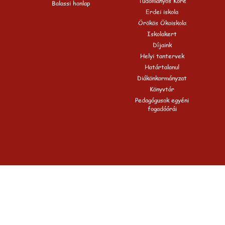
Tudományos Köre
Balassi honlap
Erdei iskola
Örökös Ökoiskola
Iskolakert
Díjaink
Helyi tantervek
Határtalanul
Diákönkormányzat
Könyvtár
Pedagógusok egyéni
fogadóórái