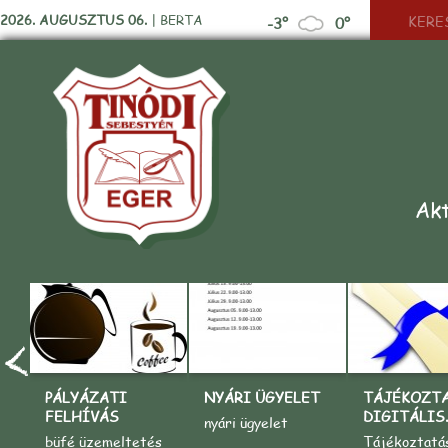
2026. AUGUSZTUS 06.
|
BERTA
-3°
0°
Akt
PÁLYÁZATI
NYÁRI ÜGYELET
TÁJÉKOZT
FELHÍVÁS
DIGITÁLIS..
nyári ügyelet
büfé üzemeltetés
Tájékoztatá