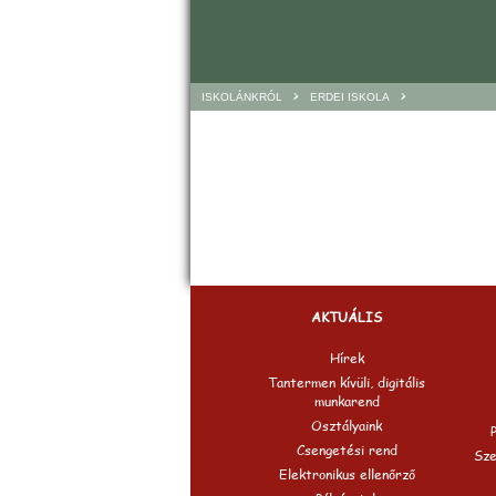
>
>
ISKOLÁNKRÓL
ERDEI ISKOLA
AKTUÁLIS
Hírek
Tantermen kívüli, digitális
munkarend
Osztályaink
Csengetési rend
Sze
Elektronikus ellenőrző