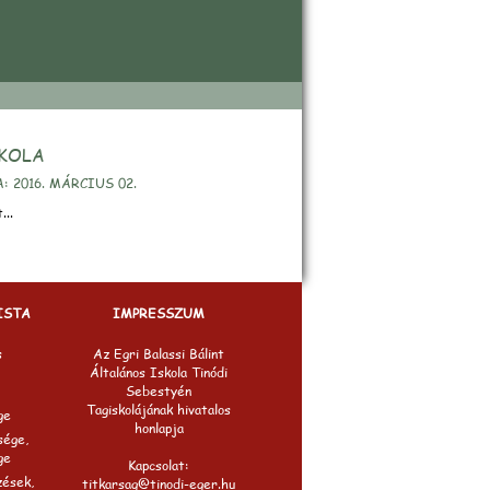
beszámoló
SKOLA
 2016. MÁRCIUS 02.
...
ISTA
IMPRESSZUM
s
Az Egri Balassi Bálint
Általános Iskola Tinódi
Sebestyén
Tagiskolájának hivatalos
ge
honlapja
sége,
ge
Kapcsolat:
zések,
titkarsag@tinodi-eger.hu