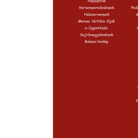
Pályázatok
Versenyeredmények
Peda
Háziversenyek
Menza, térítési díjak
e-Ügyintézés
Sajtómegjelenések
Balassi honlap
P