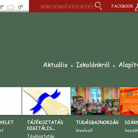
FACEBOOK
3°
0°
Aktuális
Iskolánkról
Alapít
YELET
TÁJÉKOZTATÁS
TUDÁSBAJNOKSÁG
DIÁK
DIGITÁLIS...
et
levelező
beszá
Tájékoztatás