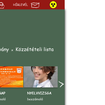
HÍRLEVÉL
vány
Közzétételi lista
NAP
NYELVVIZSGA
„AZ ÉN KEDVENC
A
SPORTOM"
V
moló
beszámoló
rajzpályázat
b