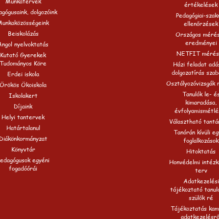
Munkatervek
értékelések
gógusaink, dolgozóink
Pedagógiai-szak
Munkaközösségeink
ellenőrzések
Beiskolázás
Országos méré
eredményei
Angol nyelvoktatás
NETFIT mérés
Kutató Gyerekek
Tudományos Köre
Házi feladat adá
dolgozatírás szab
Erdei iskola
Osztályozóvizsgák 
Örökös Ökoiskola
Tanulók le- é
Iskolakert
kimaradása,
Díjaink
évfolyamismétlé
Helyi tantervek
Választható tantá
Határtalanul
Tanórán kívüli e
Diákönkormányzat
foglalkozások
Könyvtár
Hitoktatás
edagógusok egyéni
Honvédelmi intézk
fogadóórái
terv
Adatkezelési
tájékoztató tanul
szülők ré
Tájékoztatás ka
adatkezelésrő