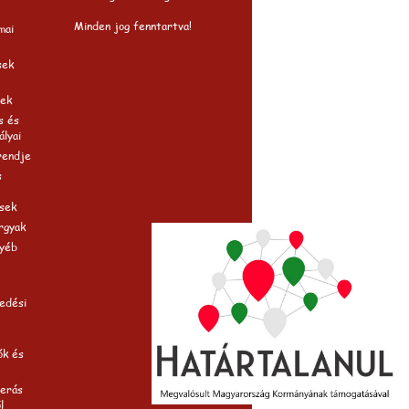
Minden jog fenntartva!
mai
sek
ek
s és
ályai
rendje
s
sek
rgyak
gyéb
edési
ók és
merás
l