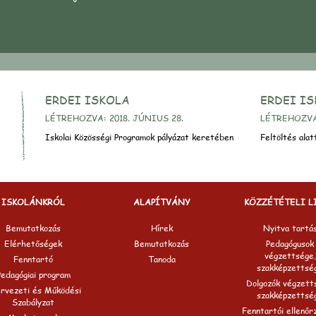
ERDEI ISKOLA
ERDEI I
LÉTREHOZVA: 2018. JÚNIUS 28.
LÉTREHOZVA:
Iskolai Közösségi Programok pályázat keretében
Feltöltés alatt
ISKOLÁNKRÓL
ALAPÍTVÁNY
KÖZZÉTÉTELI L
Bemutatkozás
Hírek
Nyitva tartá
Elérhetőségek
Bemutatkozás
Pedagógusok
végzettsége,
Fenntartó
Tanoda
szakképzettsé
Pedagógiai program
Dolgozók végzett
rvezeti és Működési
szakképzettsé
Szabályzat
Fenntartói ellenőr