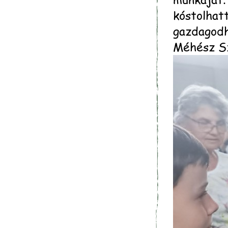
kóstolhat
gazdagodh
Méhész Sz