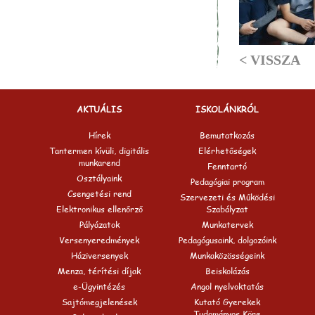
< VISSZA
AKTUÁLIS
ISKOLÁNKRÓL
Hírek
Bemutatkozás
Tantermen kívüli, digitális
Elérhetőségek
munkarend
Fenntartó
Osztályaink
Pedagógiai program
Csengetési rend
Szervezeti és Működési
Elektronikus ellenőrző
Szabályzat
Pályázatok
Munkatervek
Versenyeredmények
Pedagógusaink, dolgozóink
Háziversenyek
Munkaközösségeink
Menza, térítési díjak
Beiskolázás
e-Ügyintézés
Angol nyelvoktatás
Sajtómegjelenések
Kutató Gyerekek
Tudományos Köre