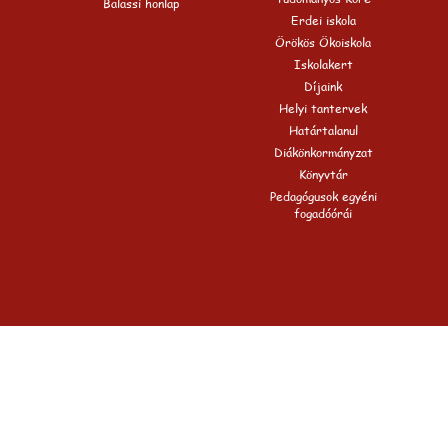
Balassi honlap
Erdei iskola
Örökös Ökoiskola
Iskolakert
Díjaink
Helyi tantervek
Határtalanul
Diákönkormányzat
Könyvtár
Pedagógusok egyéni
fogadóórái