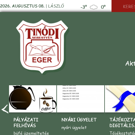
2026. AUGUSZTUS 08.
|
LÁSZLÓ
-3°
0°
Akt
PÁLYÁZATI
NYÁRI ÜGYELET
TÁJÉKOZT
FELHÍVÁS
DIGITÁLIS..
nyári ügyelet
büfé üzemeltetés
Tájékoztatá