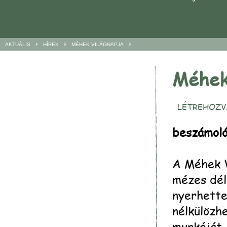
>
>
>
AKTUÁLIS
HÍREK
MÉHEK VILÁGNAPJA
Méhek
LÉTREHOZVA
beszámol
A Méhek Vi
mézes dél
nyerhette
nélkülözh
munkáját.