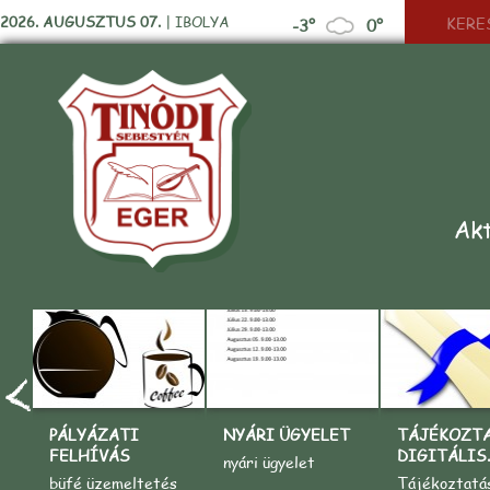
2026. AUGUSZTUS 07.
|
IBOLYA
-3°
0°
Akt
PÁLYÁZATI
NYÁRI ÜGYELET
TÁJÉKOZT
FELHÍVÁS
DIGITÁLIS..
nyári ügyelet
büfé üzemeltetés
Tájékoztatá