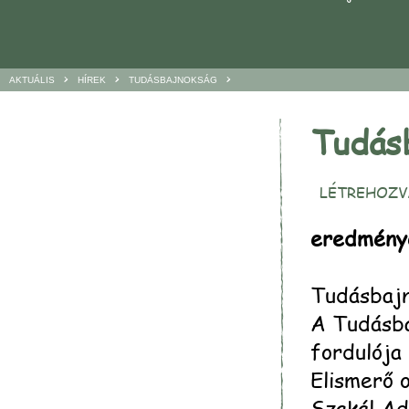
>
>
>
AKTUÁLIS
HÍREK
TUDÁSBAJNOKSÁG
Tudás
LÉTREHOZVA
eredmény
Tudásbajn
A Tudásba
fordulója
Elismerő o
Szakál Ad