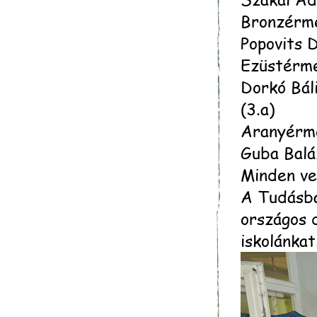
Bronzérme
Popovits D
Ezüstérme
Dorkó Bál
(3.a)
Aranyérme
Guba Balá
Minden ve
A Tudásba
országos 
iskolánkat