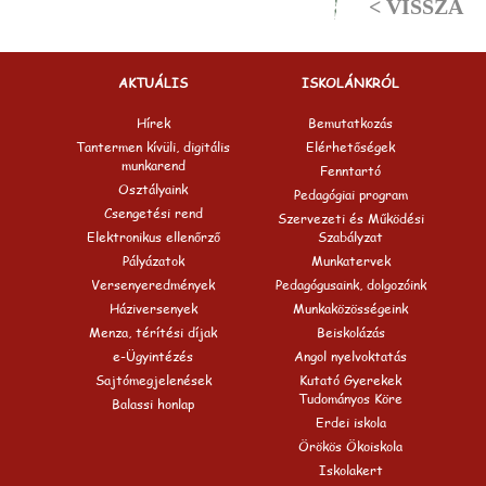
< VISSZA
AKTUÁLIS
ISKOLÁNKRÓL
Hírek
Bemutatkozás
Tantermen kívüli, digitális
Elérhetőségek
munkarend
Fenntartó
Osztályaink
Pedagógiai program
Csengetési rend
Szervezeti és Működési
Elektronikus ellenőrző
Szabályzat
Pályázatok
Munkatervek
Versenyeredmények
Pedagógusaink, dolgozóink
Háziversenyek
Munkaközösségeink
Menza, térítési díjak
Beiskolázás
e-Ügyintézés
Angol nyelvoktatás
Sajtómegjelenések
Kutató Gyerekek
Tudományos Köre
Balassi honlap
Erdei iskola
Örökös Ökoiskola
Iskolakert