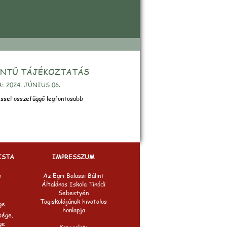
beszámoló
INTŰ TÁJÉKOZTATÁS
 2024. JÚNIUS 06.
ssel összefüggő legfontosabb
ISTA
IMPRESSZUM
s
Az Egri Balassi Bálint
Általános Iskola Tinódi
Sebestyén
Tagiskolájának hivatalos
ge
honlapja
sége,
ge