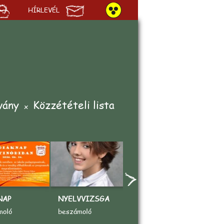
HÍRLEVÉL
vány
Közzétételi lista
NAP
NYELVVIZSGA
„AZ ÉN KEDVENC
A
SPORTOM"
V
moló
beszámoló
rajzpályázat
b