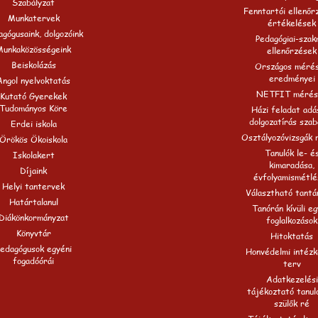
Szabályzat
Fenntartói ellenőr
Munkatervek
értékelések
gógusaink, dolgozóink
Pedagógiai-szak
Munkaközösségeink
ellenőrzések
Beiskolázás
Országos méré
eredményei
Angol nyelvoktatás
NETFIT mérés
Kutató Gyerekek
Tudományos Köre
Házi feladat adá
dolgozatírás szab
Erdei iskola
Osztályozóvizsgák 
Örökös Ökoiskola
Tanulók le- é
Iskolakert
kimaradása,
Díjaink
évfolyamismétlé
Helyi tantervek
Választható tantá
Határtalanul
Tanórán kívüli e
Diákönkormányzat
foglalkozások
Könyvtár
Hitoktatás
edagógusok egyéni
Honvédelmi intézk
fogadóórái
terv
Adatkezelési
tájékoztató tanul
szülők ré