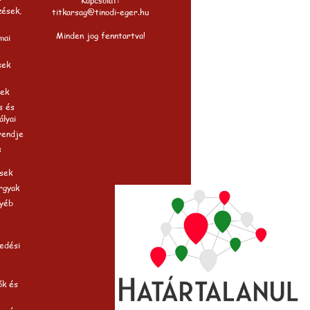
Kapcsolat:
zések,
titkarsag@tinodi-eger.hu
Minden jog fenntartva!
mai
sek
ek
s és
ályai
rendje
s
sek
rgyak
gyéb
edési
ók és