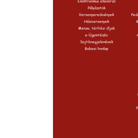
Elektronikus ellenőrző
Pályázatok
Versenyeredmények
Peda
Háziversenyek
Menza, térítési díjak
e-Ügyintézés
Sajtómegjelenések
Balassi honlap
P