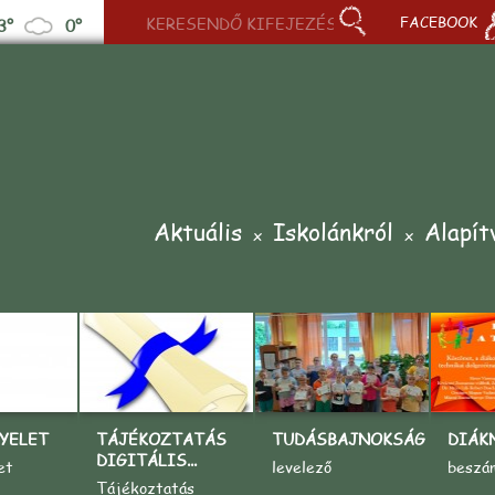
FACEBOOK
3°
0°
Aktuális
Iskolánkról
Alapít
YELET
TÁJÉKOZTATÁS
TUDÁSBAJNOKSÁG
DIÁK
DIGITÁLIS...
et
levelező
beszá
Tájékoztatás