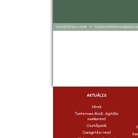
>
KÖZZÉTÉTELI LISTA
TÁJÉKOZTATÁS KAMERÁS 
AKTUÁLIS
Hírek
Tantermen kívüli, digitális
munkarend
Osztályaink
Csengetési rend
Sze