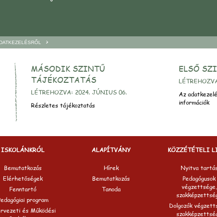
>
ADATKEZELÉSRŐL
MÁSODIK SZINTŰ
ELSŐ SZ
TÁJÉKOZTATÁS
LÉTREHOZVA:
LÉTREHOZVA: 2024. JÚNIUS 06.
Az adatkezelé
információk
Részletes tájékoztatás
ISKOLÁNKRÓL
ALAPÍTVÁNY
KÖZZÉTÉTELI L
Bemutatkozás
Hírek
Nyitva tartá
Elérhetőségek
Bemutatkozás
Pedagógusok
végzettsége,
Fenntartó
Tanoda
szakképzettsé
Pedagógiai program
Dolgozók végzett
rvezeti és Működési
szakképzettsé