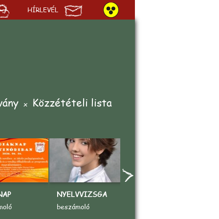
HÍRLEVÉL
vány
Közzétételi lista
NAP
NYELVVIZSGA
„AZ ÉN KEDVENC
A
SPORTOM"
V
moló
beszámoló
rajzpályázat
b