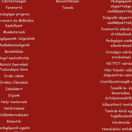
Elérhetőségek
Bemutatkozás
Pedagógusok
végzettsége,
Fenntartó
Tanoda
szakképzettsé
Pedagógiai program
Dolgozók végzett
rvezeti és Működési
szakképzettsé
Szabályzat
Fenntartói ellenőr
Munkatervek
értékelések
gógusaink, dolgozóink
Pedagógiai-szak
Munkaközösségeink
ellenőrzések
Beiskolázás
Országos méré
eredményei
Angol nyelvoktatás
NETFIT mérés
Kutató Gyerekek
Tudományos Köre
Házi feladat adá
dolgozatírás szab
Erdei iskola
Osztályozóvizsgák 
Örökös Ökoiskola
Tanulók le- é
Iskolakert
kimaradása,
Díjaink
évfolyamismétlé
Helyi tantervek
Választható tantá
Határtalanul
Tanórán kívüli e
Diákönkormányzat
foglalkozások
Könyvtár
Hitoktatás
edagógusok egyéni
Honvédelmi intézk