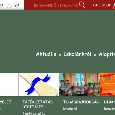
FACEBOOK
3°
0°
Aktuális
Iskolánkról
Alapít
YELET
TÁJÉKOZTATÁS
TUDÁSBAJNOKSÁG
DIÁK
DIGITÁLIS...
et
levelező
beszá
Tájékoztatás