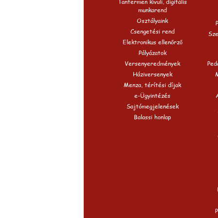
Tantermen kívüli, digitális
munkarend
Osztályaink
Csengetési rend
Sze
Elektronikus ellenőrző
Pályázatok
Versenyeredmények
Peda
Háziversenyek
Menza, térítési díjak
e-Ügyintézés
Sajtómegjelenések
Balassi honlap
P