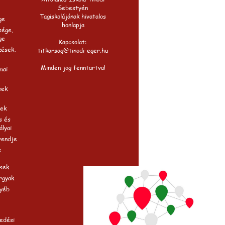
Sebestyén
Tagiskolájának hivatalos
ge
honlapja
sége,
ge
Kapcsolat:
zések,
titkarsag@tinodi-eger.hu
Minden jog fenntartva!
mai
sek
ek
s és
ályai
rendje
s
sek
rgyak
gyéb
edési