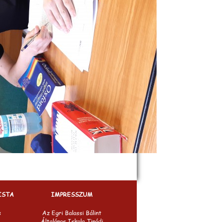
ISTA
IMPRESSZUM
s
Az Egri Balassi Bálint
Általános Iskola Tinódi