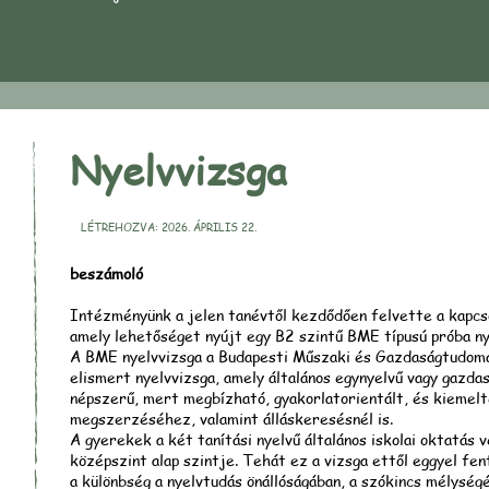
Nyelvvizsga
LÉTREHOZVA: 2026. ÁPRILIS 22.
beszámoló
Intézményünk a jelen tanévtől kezdődően felvette a kapcso
amely lehetőséget nyújt egy B2 szintű BME típusú próba ny
A BME nyelvvizsga a Budapesti Műszaki és Gazdaságtudomán
elismert nyelvvizsga, amely általános egynyelvű vagy gazda
népszerű, mert megbízható, gyakorlatorientált, és kiemelte
megszerzéséhez, valamint álláskeresésnél is.
A gyerekek a két tanítási nyelvű általános iskolai oktatás v
középszint alap szintje. Tehát ez a vizsga ettől eggyel fen
a különbség a nyelvtudás önállóságában, a szókincs mélysé