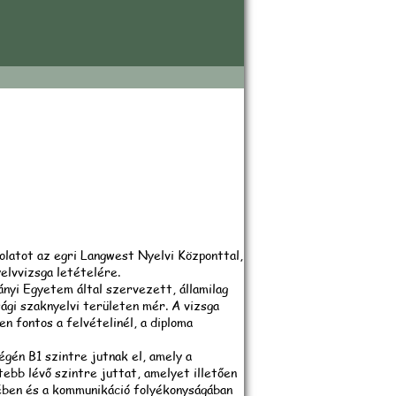
beszámoló
latot az egri Langwest Nyelvi Központtal,
elvvizsga letételére.
yi Egyetem által szervezett, államilag
sági szaknyelvi területen mér. A vizsga
n fontos a felvételinél, a diploma
égén B1 szintre jutnak el, amely a
tebb lévő szintre juttat, amelyet illetően
gében és a kommunikáció folyékonyságában