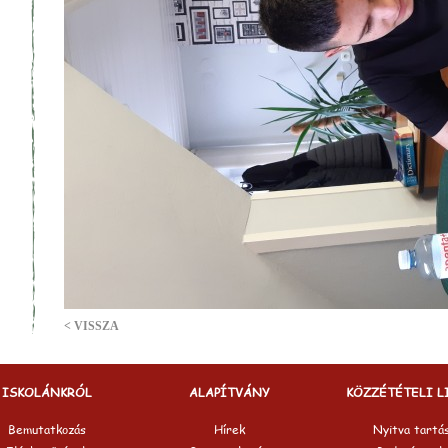
< VISSZA
ISKOLÁNKRÓL
ALAPÍTVÁNY
KÖZZÉTÉTELI L
Bemutatkozás
Hírek
Nyitva tartá