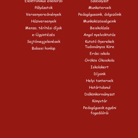
Elektronikus ellenőrző
Szabályzat
Pályázatok
Munkatervek
Versenyeredmények
Pedagógusaink, dolgozóink
Háziversenyek
Munkaközösségeink
Menza, térítési díjak
Beiskolázás
e-Ügyintézés
Angol nyelvoktatás
Sajtómegjelenések
Kutató Gyerekek
Tudományos Köre
Balassi honlap
Erdei iskola
Örökös Ökoiskola
Iskolakert
Díjaink
Helyi tantervek
Határtalanul
Diákönkormányzat
Könyvtár
Pedagógusok egyéni
fogadóórái