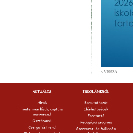
< VISSZA
AKTUÁLIS
ISKOLÁNKRÓL
Hírek
Bemutatkozás
Tantermen kívüli, digitális
Elérhetőségek
munkarend
Fenntartó
Osztályaink
Pedagógiai program
Csengetési rend
Szervezeti és Működési