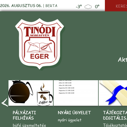
2026. AUGUSZTUS 06.
|
BERTA
-3°
0°
Akt
PÁLYÁZATI
NYÁRI ÜGYELET
TÁJÉKOZT
FELHÍVÁS
DIGITÁLIS..
nyári ügyelet
büfé üzemeltetés
Tájékoztatá