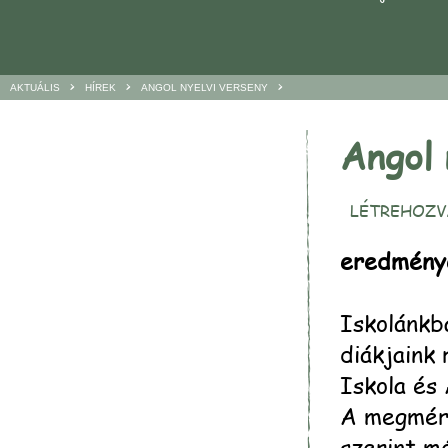
>
>
>
AKTUÁLIS
HÍREK
ANGOL NYELVI VERSENY
Angol 
LÉTREHOZVA
eredmény
Iskolánkb
diákjaink
Iskola és 
A megmére
szerint m