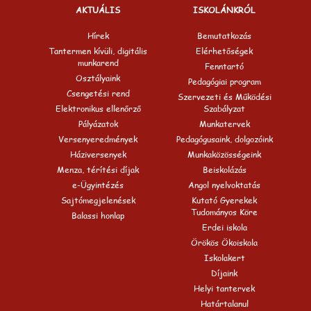
AKTUÁLIS
ISKOLÁNKRÓL
Hírek
Bemutatkozás
Tantermen kívüli, digitális
Elérhetőségek
munkarend
Fenntartó
Osztályaink
Pedagógiai program
Csengetési rend
Szervezeti és Működési
Elektronikus ellenőrző
Szabályzat
Pályázatok
Munkatervek
Versenyeredmények
Pedagógusaink, dolgozóink
Háziversenyek
Munkaközösségeink
Menza, térítési díjak
Beiskolázás
e-Ügyintézés
Angol nyelvoktatás
Sajtómegjelenések
Kutató Gyerekek
Tudományos Köre
Balassi honlap
Erdei iskola
Örökös Ökoiskola
Iskolakert
Díjaink
Helyi tantervek
Határtalanul