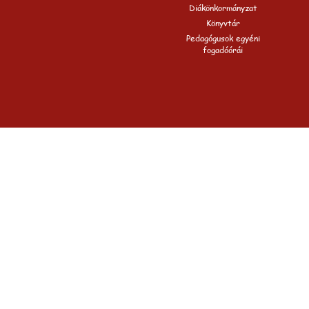
Diákönkormányzat
Könyvtár
Pedagógusok egyéni
fogadóórái