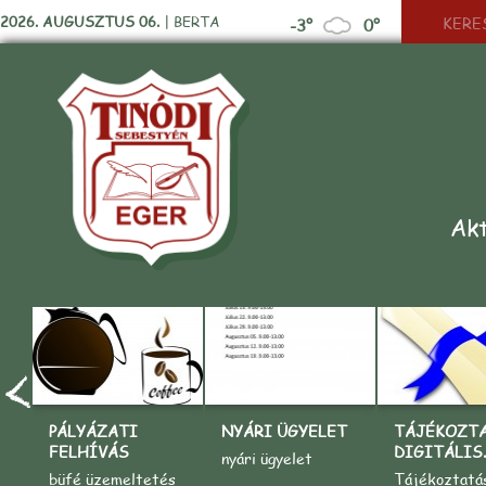
2026. AUGUSZTUS 06.
|
BERTA
-3°
0°
Akt
PÁLYÁZATI
NYÁRI ÜGYELET
TÁJÉKOZT
FELHÍVÁS
DIGITÁLIS..
nyári ügyelet
büfé üzemeltetés
Tájékoztatá