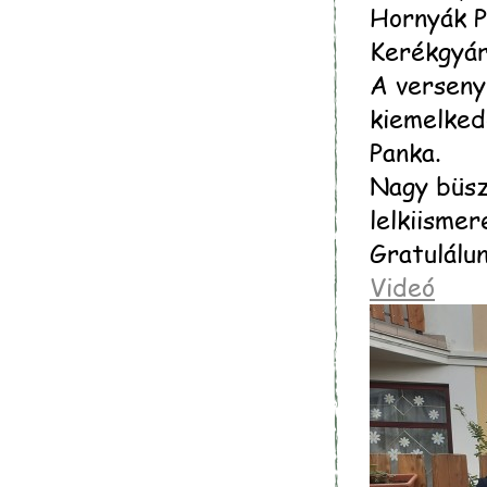
Hornyák P
Kerékgyár
A verseny
kiemelked
Panka.
Nagy büsz
lelkiismer
Gratulálun
Videó