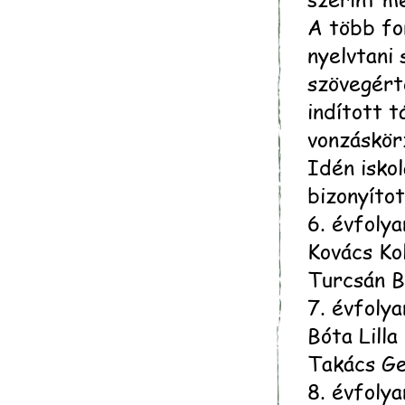
A több fo
nyelvtani 
szövegért
indított 
vonzáskör
Idén iskol
bizonyíto
6. évfoly
Kovács Kol
Turcsán B
7. évfoly
Bóta Lilla
Takács Ge
8. évfoly