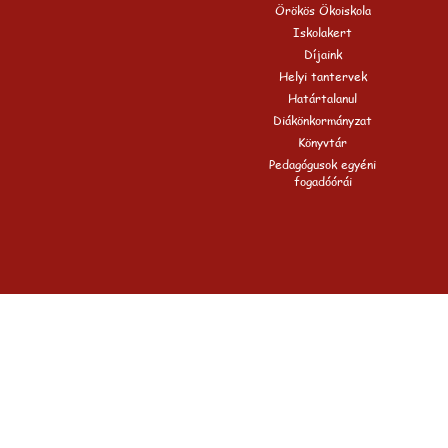
Örökös Ökoiskola
Iskolakert
Díjaink
Helyi tantervek
Határtalanul
Diákönkormányzat
Könyvtár
Pedagógusok egyéni
fogadóórái