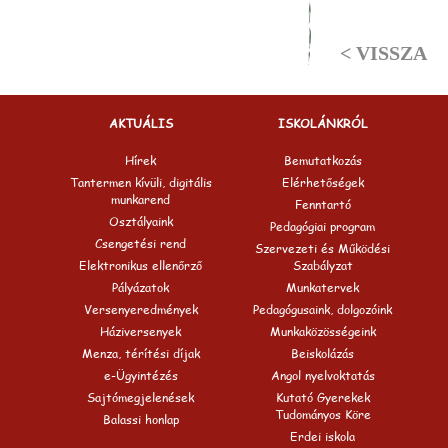
< VISSZA
AKTUÁLIS
ISKOLÁNKRÓL
Hírek
Bemutatkozás
Tantermen kívüli, digitális
Elérhetőségek
munkarend
Fenntartó
Osztályaink
Pedagógiai program
Csengetési rend
Szervezeti és Működési
Elektronikus ellenőrző
Szabályzat
Pályázatok
Munkatervek
Versenyeredmények
Pedagógusaink, dolgozóink
Háziversenyek
Munkaközösségeink
Menza, térítési díjak
Beiskolázás
e-Ügyintézés
Angol nyelvoktatás
Sajtómegjelenések
Kutató Gyerekek
Tudományos Köre
Balassi honlap
Erdei iskola