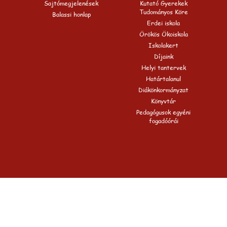
Sajtómegjelenések
Kutató Gyerekek
Tudományos Köre
Balassi honlap
Erdei iskola
Örökös Ökoiskola
Iskolakert
Díjaink
Helyi tantervek
Határtalanul
Diákönkormányzat
Könyvtár
Pedagógusok egyéni
fogadóórái