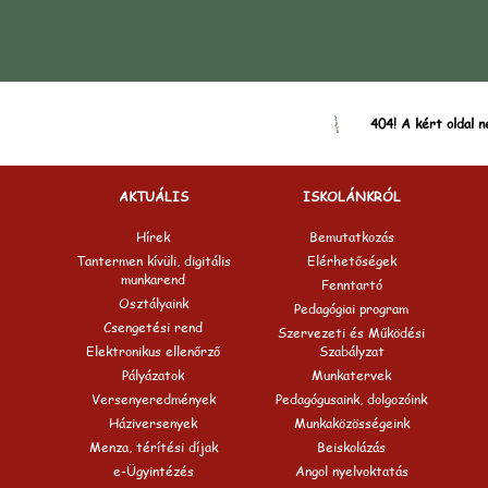
404! A kért oldal n
AKTUÁLIS
ISKOLÁNKRÓL
Hírek
Bemutatkozás
Tantermen kívüli, digitális
Elérhetőségek
munkarend
Fenntartó
Osztályaink
Pedagógiai program
Csengetési rend
Szervezeti és Működési
Elektronikus ellenőrző
Szabályzat
Pályázatok
Munkatervek
Versenyeredmények
Pedagógusaink, dolgozóink
Háziversenyek
Munkaközösségeink
Menza, térítési díjak
Beiskolázás
e-Ügyintézés
Angol nyelvoktatás