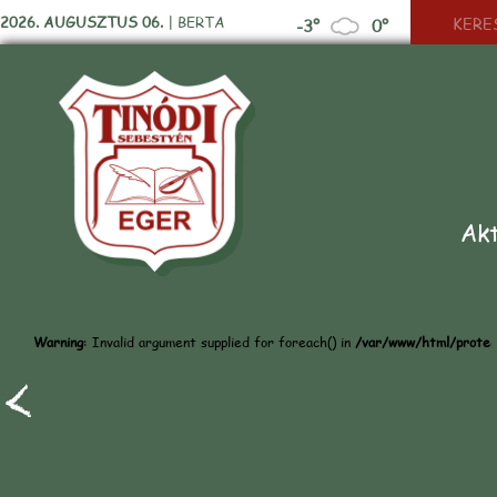
2026. AUGUSZTUS 06.
|
BERTA
-3°
0°
Akt
Warning
: Invalid argument supplied for foreach() in
/var/www/html/protect