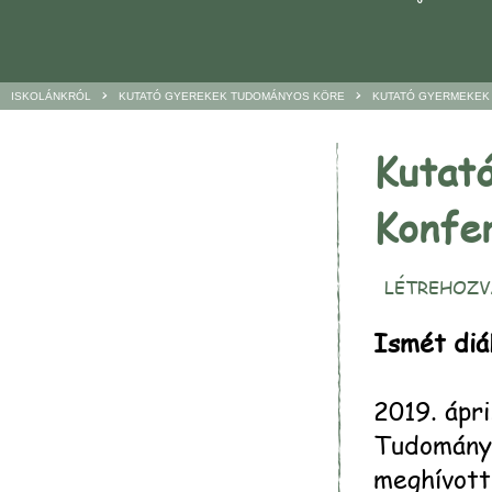
>
>
ISKOLÁNKRÓL
KUTATÓ GYEREKEK TUDOMÁNYOS KÖRE
KUTATÓ GYERMEKEK
Kutat
Konfer
LÉTREHOZVA
Ismét diá
2019. ápr
Tudományo
meghívott