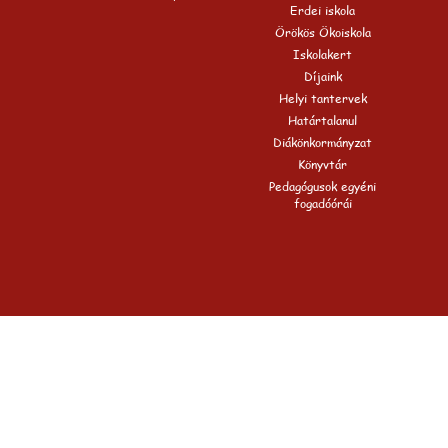
Erdei iskola
Örökös Ökoiskola
Iskolakert
Díjaink
Helyi tantervek
Határtalanul
Diákönkormányzat
Könyvtár
Pedagógusok egyéni
fogadóórái