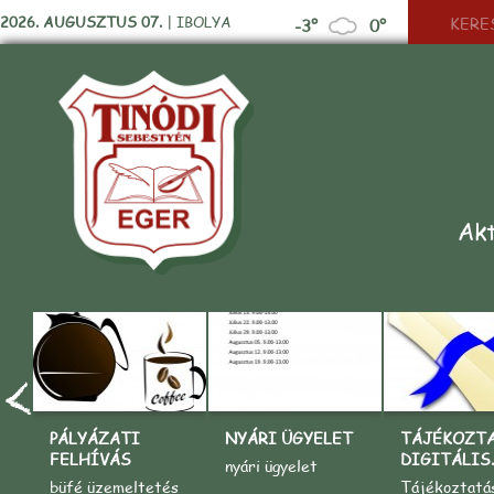
2026. AUGUSZTUS 07.
|
IBOLYA
-3°
0°
Akt
PÁLYÁZATI
NYÁRI ÜGYELET
TÁJÉKOZT
FELHÍVÁS
DIGITÁLIS..
nyári ügyelet
büfé üzemeltetés
Tájékoztatá