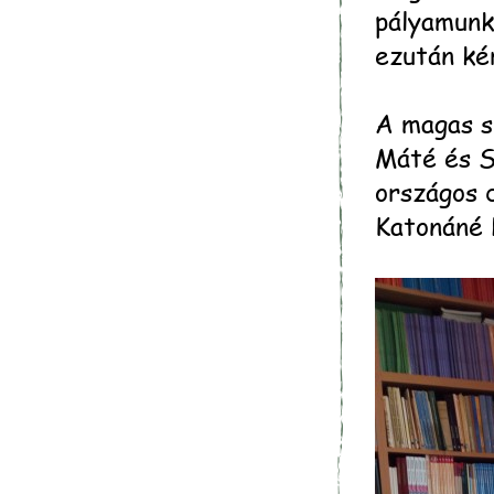
pályamunk
ezután ké
A magas s
Máté és S
országos 
Katonáné 