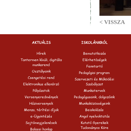
< VISSZA
AKTUÁLIS
ISKOLÁNKRÓL
Hírek
Bemutatkozás
Tantermen kívüli, digitális
Elérhetőségek
munkarend
Fenntartó
Osztályaink
Pedagógiai program
Csengetési rend
Szervezeti és Működési
Elektronikus ellenőrző
Szabályzat
Pályázatok
Munkatervek
Versenyeredmények
Pedagógusaink, dolgozóink
Háziversenyek
Munkaközösségeink
Menza, térítési díjak
Beiskolázás
e-Ügyintézés
Angol nyelvoktatás
Sajtómegjelenések
Kutató Gyerekek
Tudományos Köre
Balassi honlap