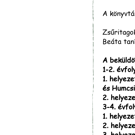
A könyvtá
Zsűritago
Beáta tan
A beküldö
1-2. évfo
1. helyeze
és Humcsi
2. helyeze
3-4. évfo
1. helyez
2. helyeze
3. helyeze