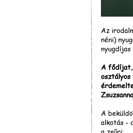
Az irodalm
néni) nyu
nyugdíjas 
A fődíjat
osztályos
érdemelte
Zsuzsanna
A beküldö
alkotás -
a zsűri: