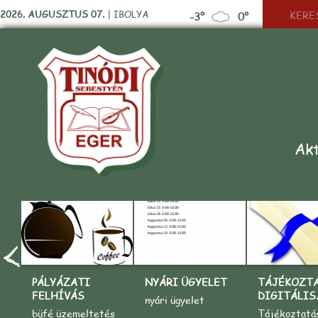
2026. AUGUSZTUS 07.
|
IBOLYA
-3°
0°
Akt
PÁLYÁZATI
NYÁRI ÜGYELET
TÁJÉKOZT
FELHÍVÁS
DIGITÁLIS..
nyári ügyelet
büfé üzemeltetés
Tájékoztatá