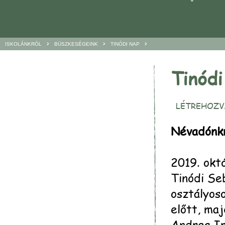
>
>
>
ISKOLÁNKRÓL
BÜSZKESÉGEINK
TINÓDI NAP
Tinódi
LÉTREHOZVA
Névadónkr
2019. októ
Tinódi Se
osztályoso
előtt, maj
Andrea Ir