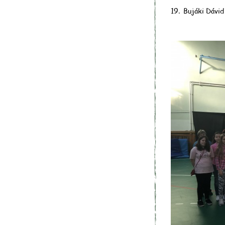
19.
Bujáki Dávi