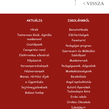
< VISSZA
AKTUÁLIS
ISKOLÁNKRÓL
Hírek
Bemutatkozás
Tantermen kívüli, digitális
Elérhetőségek
munkarend
Fenntartó
Osztályaink
Pedagógiai program
Csengetési rend
Szervezeti és Működési
Elektronikus ellenőrző
Szabályzat
Pályázatok
Munkatervek
Versenyeredmények
Pedagógusaink, dolgozóink
Háziversenyek
Munkaközösségeink
Menza, térítési díjak
Beiskolázás
e-Ügyintézés
Angol nyelvoktatás
Sajtómegjelenések
Kutató Gyerekek
Tudományos Köre
Balassi honlap
Erdei iskola
Örökös Ökoiskola
Iskolakert