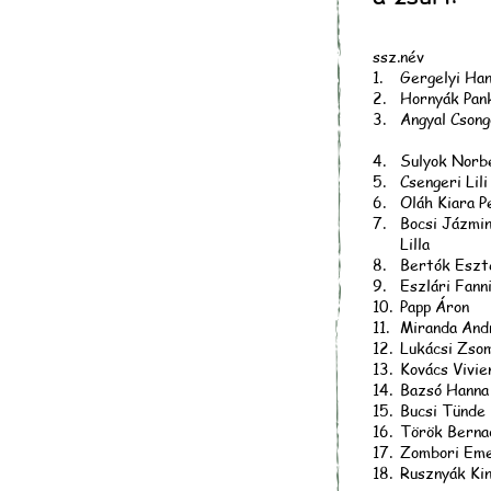
ssz.
név
1.
Gergelyi Ha
2.
Hornyák Pan
3.
Angyal Cson
4.
Sulyok Nor
5.
Csengeri Lili
6.
Oláh Kiara P
7.
Bocsi Jázmi
Lilla
8.
Bertók Eszt
9.
Eszlári Fann
10.
Papp Áron
11.
Miranda And
12.
Lukácsi Zso
13.
Kovács Vivie
14.
Bazsó Hann
15.
Bucsi Tünde
16.
Török Berna
17.
Zombori Em
18.
Rusznyák Ki