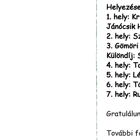
Helyezése
1. hely: K
Jánócsik 
2. hely: S
3. Gömöri 
Különdíj: 
4. hely: T
5. hely: 
6. hely: T
7. hely: R
Gratulálun
További 