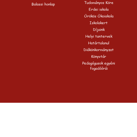
Tudományos Köre
Balassi honlap
Erdei iskola
Örökös Ökoiskola
Iskolakert
Díjaink
Helyi tantervek
Határtalanul
Diákönkormányzat
Könyvtár
Pedagógusok egyéni
fogadóórái