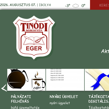
2026. AUGUSZTUS 07.
|
IBOLYA
-3°
0°
Akt
PÁLYÁZATI
NYÁRI ÜGYELET
TÁJÉKOZT
FELHÍVÁS
DIGITÁLIS..
nyári ügyelet
büfé üzemeltetés
Tájékoztatá