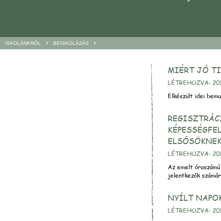
>
>
ISKOLÁNKRÓL
BEISKOLÁZÁS
MIÉRT JÓ T
LÉTREHOZVA: 201
Elkészült idei bemu
REGISZTRÁC
KÉPESSÉGFE
ELSŐSÖKNE
LÉTREHOZVA: 201
Az emelt óraszámú 
jelentkezők számá
NYÍLT NAPOK
LÉTREHOZVA: 201