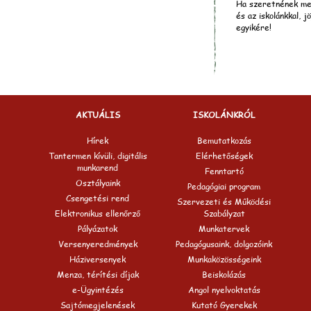
Ha szeretnének meg
és az iskolánkkal, j
egyikére!
AKTUÁLIS
ISKOLÁNKRÓL
Hírek
Bemutatkozás
Tantermen kívüli, digitális
Elérhetőségek
munkarend
Fenntartó
Osztályaink
Pedagógiai program
Csengetési rend
Szervezeti és Működési
Elektronikus ellenőrző
Szabályzat
Pályázatok
Munkatervek
Versenyeredmények
Pedagógusaink, dolgozóink
Háziversenyek
Munkaközösségeink
Menza, térítési díjak
Beiskolázás
e-Ügyintézés
Angol nyelvoktatás
Sajtómegjelenések
Kutató Gyerekek