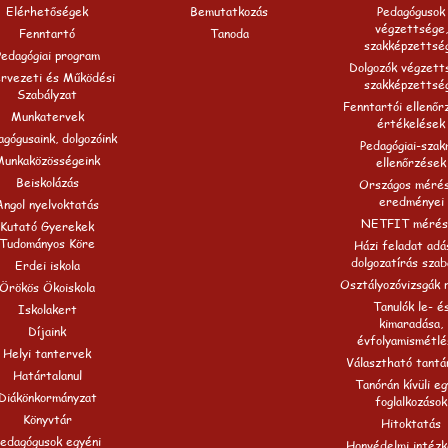
Elérhetőségek
Bemutatkozás
Pedagógusok
végzettsége,
Fenntartó
Tanoda
szakképzettsé
Pedagógiai program
Dolgozók végzett
rvezeti és Működési
szakképzettsé
Szabályzat
Fenntartói ellenőr
Munkatervek
értékelések
gógusaink, dolgozóink
Pedagógiai-szak
Munkaközösségeink
ellenőrzések
Beiskolázás
Országos méré
eredményei
Angol nyelvoktatás
NETFIT mérés
Kutató Gyerekek
Tudományos Köre
Házi feladat adá
dolgozatírás szab
Erdei iskola
Osztályozóvizsgák 
Örökös Ökoiskola
Tanulók le- é
Iskolakert
kimaradása,
Díjaink
évfolyamismétlé
Helyi tantervek
Választható tantá
Határtalanul
Tanórán kívüli e
Diákönkormányzat
foglalkozások
Könyvtár
Hitoktatás
edagógusok egyéni
Honvédelmi intézk