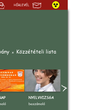
HÍRLEVÉL
vány
Közzétételi lista
NAP
NYELVVIZSGA
„AZ ÉN KEDVENC
A
SPORTOM"
V
moló
beszámoló
rajzpályázat
b