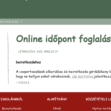
>
ONT FOGLALÁS
Online időpont foglalás
LÉTREHOZVA: 2022. ÁPRILIS 07.
beiratkozáshoz
A csoportosulások elkerülése és beiratkozás gördülékeny l
hogy ne kelljen sokat várakozniuk,
ide kattintva
jelentkezz
< VISSZA
ISKOLÁNKRÓL
ALAPÍTVÁNY
KÖZZÉTÉTELI L
Bemutatkozás
Hírek
Nyitva tartá