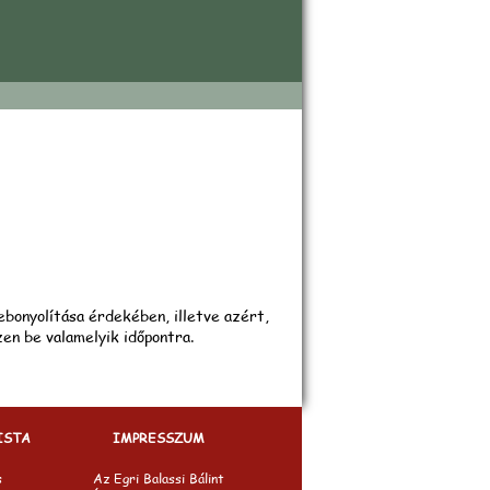
beszámoló
ebonyolítása érdekében, illetve azért,
en be valamelyik időpontra.
ISTA
IMPRESSZUM
s
Az Egri Balassi Bálint