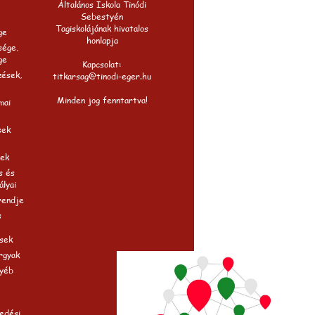
Általános Iskola Tinódi
Sebestyén
Tagiskolájának hivatalos
ge
honlapja
sége,
ge
Kapcsolat:
zések,
titkarsag@tinodi-eger.hu
Minden jog fenntartva!
mai
sek
ek
s és
ályai
rendje
s
sek
rgyak
gyéb
edési