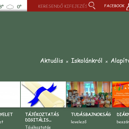
FACEBOOK
3°
0°
Aktuális
Iskolánkról
Alapít
YELET
TÁJÉKOZTATÁS
TUDÁSBAJNOKSÁG
DIÁK
DIGITÁLIS...
et
levelező
beszá
Tájékoztatás