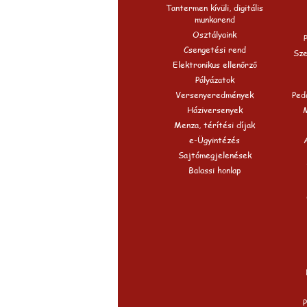
Tantermen kívüli, digitális
munkarend
Osztályaink
Csengetési rend
Sze
Elektronikus ellenőrző
Pályázatok
Versenyeredmények
Peda
Háziversenyek
Menza, térítési díjak
e-Ügyintézés
Sajtómegjelenések
Balassi honlap
P