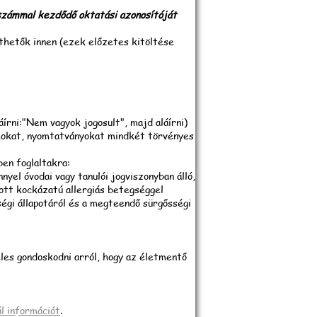
 számmal kezdődő oktatási azonosítóját
thetők innen (ezek előzetes kitöltése
írni:"Nem vagyok jogosult", majd aláírni)
mokat, nyomtatványokat mindkét törvényes
en foglaltakra:
yel óvodai vagy tanulói jogviszonyban álló,
ott kockázatú allergiás betegséggel
égi állapotáról és a megteendő sürgősségi
les gondoskodni arról, hogy az életmentő
ál információt
.