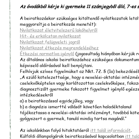
Az óvodákból kérje ki gyermeke 11 számjegyből álló, 7-es
A beiratkozáskor szükséges kitöltendő nyilatkozatok letöl
meggyorsítja a beiratkozás menetét):
Nyilatkozat életvitelszerű lakóhelyről
Hit- és erkölcstan nyilatkozat
Nyilatkozat felügyeleti jogról
Nyilatkozat étkezés megrendeléséhez
Étkezési normatíva igénylő
(jogosultság hiányában kérjük rá
Az általános iskolai beiratkozáshoz szükséges dokumentu
képviselő aláírásával kell benyújtani.
Felhívjuk szíves figyelmüket az Nkt. 72. § (1a) bekezdéséb
„A szülő kötelezettsége, hogy a nevelési-oktatási intézménn
cselekvőképtelen vagy korlátozottan cselekvőképes, fokoz
diagnosztizált gyermeke fokozott figyelmet igénylő egészs
intézkedésekről
a) a beiratkozással egyidejűleg, vagy
b) a diagnózis ismertté válását követően haladéktalanul
tájékoztassa a nevelési-oktatási intézményt, továbbá köte
gyógyszert a gyermek, tanuló mindig tartsa magánál."
Az iskolánkban folyó hitoktatásról
itt talál információt
.
Külföldi állampolgárok beiratkozásával kapcsolatban
itt tal