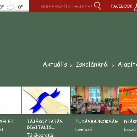
FACEBOOK
3°
0°
Aktuális
Iskolánkról
Alapít
YELET
TÁJÉKOZTATÁS
TUDÁSBAJNOKSÁG
DIÁK
DIGITÁLIS...
et
levelező
beszá
Tájékoztatás