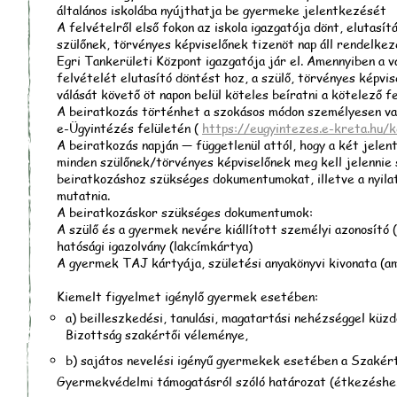
általános iskolába nyújthatja be gyermeke jelentkezését
A felvételről első fokon az iskola igazgatója dönt, elutasí
szülőnek, törvényes képviselőnek tizenöt nap áll rendelkez
Egri Tankerületi Központ igazgatója jár el. Amennyiben a v
felvételét elutasító döntést hoz, a szülő, törvényes képvi
válását követő öt napon belül köteles beíratni a kötelező fe
A beiratkozás történhet a szokásos módon személyesen va
e-Ügyintézés felületén (
https://eugyintezes.e-kreta.hu/k
A beiratkozás napján — függetlenül attól, hogy a két jele
minden szülőnek/törvényes képviselőnek meg kell jelennie
beiratkozáshoz szükséges dokumentumokat, illetve a nyila
mutatnia.
A beiratkozáskor szükséges dokumentumok:
A szülő és a gyermek nevére kiállított személyi azonosító (
hatósági igazolvány (lakcímkártya)
A gyermek TAJ kártyája, születési anyakönyvi kivonata (am
Kiemelt figyelmet igénylő gyermek esetében:
a) beilleszkedési, tanulási, magatartási nehézséggel kü
Bizottság szakértői véleménye,
b) sajátos nevelési igényű gyermekek esetében a Szakér
Gyermekvédelmi támogatásról szóló határozat (étkezéshe