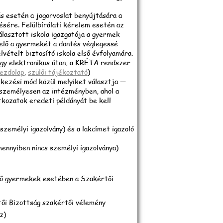
tás esetén a jogorvoslat benyújtására a
ésére. Felülbírálati kérelem esetén az
álasztott iskola igazgatója a gyermek
selő a gyermekét a döntés véglegessé
lvételt biztosító iskola első évfolyamára.
gy elektronikus úton, a KRÉTA rendszer
ezdolap
,
szülői tájékoztató
)
ntkezési mód közül melyiket választja —
 személyesen az intézményben, ahol a
tkozatok eredeti példányát be kell
személyi igazolvány) és a lakcímet igazoló
ennyiben nincs személyi igazolványa)
zdő gyermekek esetében a Szakértői
tői Bizottság szakértői vélemény
z)