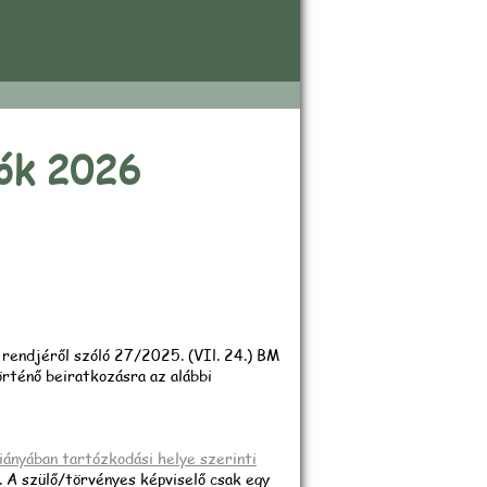
beszámoló
iók 2026
 rendjéről szóló 27/2025. (VIl. 24.) BM
történő beiratkozásra az alábbi
iányában tartózkodási helye szerinti
i. A szülő/törvényes képviselő csak egy