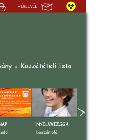
HÍRLEVÉL
vány
Közzétételi lista
NAP
NYELVVIZSGA
„AZ ÉN KEDVENC
A
SPORTOM"
V
moló
beszámoló
rajzpályázat
b