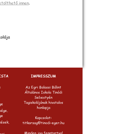
etölthető innen
.
olája
ISTA
IMPRESSZUM
s
Az Egri Balassi Bálint
Általános Iskola Tinódi
Sebestyén
Tagiskolájának hivatalos
ge
honlapja
sége,
ge
Kapcsolat:
zések,
titkarsag@tinodi-eger.hu
Minden jog fenntartva!
mai