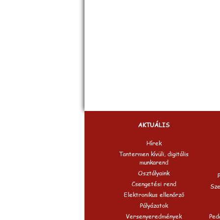
AKTUÁLIS
Hírek
Tantermen kívüli, digitális
munkarend
Osztályaink
Csengetési rend
Sze
Elektronikus ellenőrző
Pályázatok
Versenyeredmények
Peda