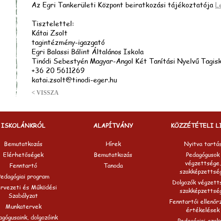
Az Egri Tankerületi Központ beiratkozási tájékoztatója
L
Tisztelettel:
Kátai Zsolt
tagintézmény-igazgató
Egri Balassi Bálint Általános Iskola
Tinódi Sebestyén Magyar-Angol Két Tanítási Nyelvű Tagisk
+36 20 5611269
katai.zsolt@tinodi-eger.hu
< VISSZA
ISKOLÁNKRÓL
ALAPÍTVÁNY
KÖZZÉTÉTELI L
Bemutatkozás
Hírek
Nyitva tartá
Elérhetőségek
Bemutatkozás
Pedagógusok
végzettsége,
Fenntartó
Tanoda
szakképzettsé
Pedagógiai program
Dolgozók végzett
rvezeti és Működési
szakképzettsé
Szabályzat
Fenntartói ellenőr
Munkatervek
értékelések
gógusaink, dolgozóink
Pedagógiai-szak