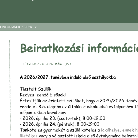
>
I INFORMÁCIÓK 2026
Beiratkozási informác
LÉTREHOZVA: 2026. MÁRCIUS 13.
A 2026/2027. tanévben induló első osztályokba
Tisztelt Szülők!
Kedves leendő Elsősök!
Értesítjük az érintett szülőket, hogy a 2025/2026. tanév
rendelet 8.§. alapján az általános iskola első évfolyamára 
időpontokban kerül sor:
- 2026. április 23. (csütörtök), 8:00-19:00
- 2026. április 24. (péntek), 8:00-19:00
Tanköteles gyermekét a szülő köteles a
lakóhelye, ennek h
illetékes
vagy a választott iskola első évfolyamára beíratn