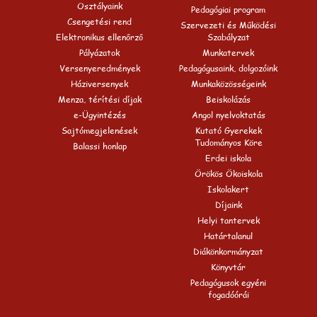
Osztályaink
Pedagógiai program
Csengetési rend
Szervezeti és Működési
Elektronikus ellenőrző
Szabályzat
Pályázatok
Munkatervek
Versenyeredmények
Pedagógusaink, dolgozóink
Háziversenyek
Munkaközösségeink
Menza, térítési díjak
Beiskolázás
e-Ügyintézés
Angol nyelvoktatás
Sajtómegjelenések
Kutató Gyerekek
Tudományos Köre
Balassi honlap
Erdei iskola
Örökös Ökoiskola
Iskolakert
Díjaink
Helyi tantervek
Határtalanul
Diákönkormányzat
Könyvtár
Pedagógusok egyéni
fogadóórái