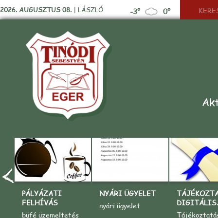
2026. AUGUSZTUS 08.
|
LÁSZLÓ
-3°
0°
Akt
PÁLYÁZATI
NYÁRI ÜGYELET
TÁJÉKOZT
FELHÍVÁS
DIGITÁLIS..
nyári ügyelet
büfé üzemeltetés
Tájékoztatá