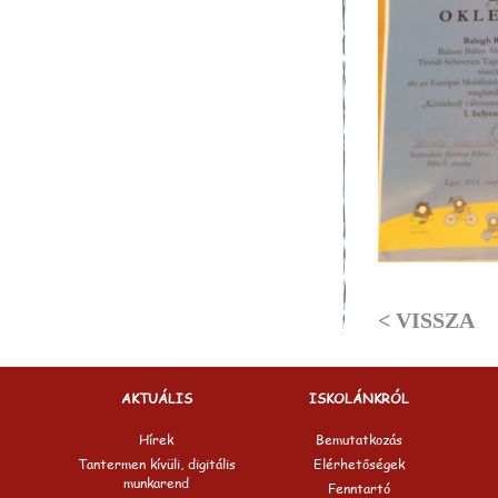
< VISSZA
AKTUÁLIS
ISKOLÁNKRÓL
Hírek
Bemutatkozás
Tantermen kívüli, digitális
Elérhetőségek
munkarend
Fenntartó