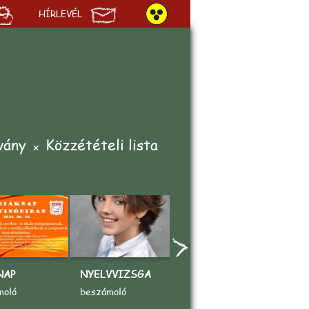
HÍRLEVÉL
vány
Közzétételi lista
NAP
NYELVVIZSGA
„AZ ÉN KEDVENC
A
SPORTOM"
V
moló
beszámoló
rajzpályázat
b