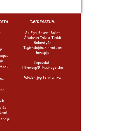
ISTA
IMPRESSZUM
s
Az Egri Balassi Bálint
Általános Iskola Tinódi
Sebestyén
Tagiskolájának hivatalos
ge
honlapja
sége,
ge
Kapcsolat:
zések,
titkarsag@tinodi-eger.hu
Minden jog fenntartva!
mai
sek
ek
s és
ályai
rendje
s