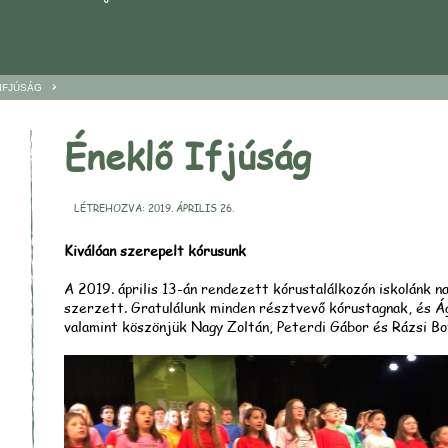
>
IFJÚSÁG
Éneklő Ifjúság
LÉTREHOZVA: 2019. ÁPRILIS 26.
Kiválóan szerepelt kórusunk
A 2019. április 13-án rendezett kórustalálkozón iskolánk n
szerzett. Gratulálunk minden résztvevő kórustagnak, és 
valamint köszönjük Nagy Zoltán, Peterdi Gábor és Rázsi B