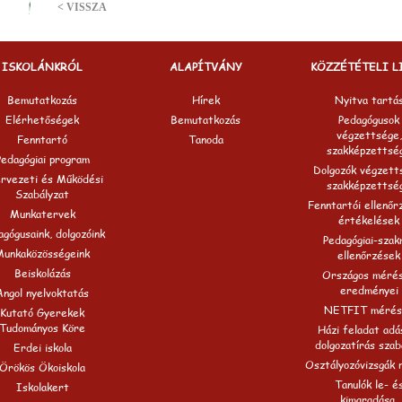
< VISSZA
ISKOLÁNKRÓL
ALAPÍTVÁNY
KÖZZÉTÉTELI L
Bemutatkozás
Hírek
Nyitva tartá
Elérhetőségek
Bemutatkozás
Pedagógusok
végzettsége,
Fenntartó
Tanoda
szakképzettsé
Pedagógiai program
Dolgozók végzett
rvezeti és Működési
szakképzettsé
Szabályzat
Fenntartói ellenőr
Munkatervek
értékelések
gógusaink, dolgozóink
Pedagógiai-szak
Munkaközösségeink
ellenőrzések
Beiskolázás
Országos méré
eredményei
Angol nyelvoktatás
NETFIT mérés
Kutató Gyerekek
Tudományos Köre
Házi feladat adá
dolgozatírás szab
Erdei iskola
Osztályozóvizsgák 
Örökös Ökoiskola
Tanulók le- é
Iskolakert
kimaradása,