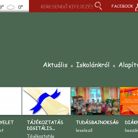
FACEBOOK
3°
0°
Aktuális
Iskolánkról
Alapít
YELET
TÁJÉKOZTATÁS
TUDÁSBAJNOKSÁG
DIÁK
DIGITÁLIS...
et
levelező
beszá
Tájékoztatás