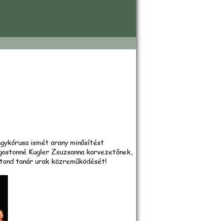
beszámoló
agykórusa ismét arany minősítést
Ágostonné Kugler Zsuzsanna karvezetőnek,
otond tanár urak közreműködését!