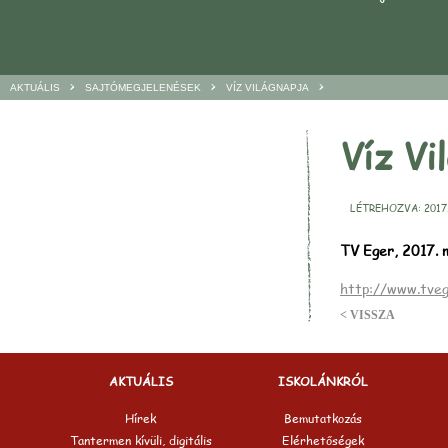
>
>
>
AKTUÁLIS
SAJTÓMEGJELENÉSEK
VÍZ VILÁGNAPJA
Víz Vi
LÉTREHOZVA: 2017.
TV Eger, 2017. 
http://www.tveg
< VISSZA
AKTUÁLIS
ISKOLÁNKRÓL
Hírek
Bemutatkozás
Tantermen kívüli, digitális
Elérhetőségek