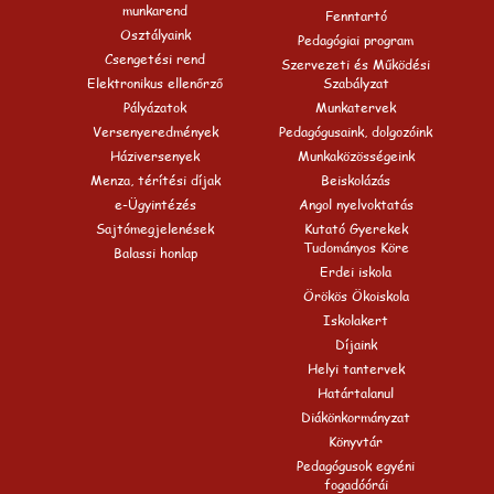
munkarend
Fenntartó
Osztályaink
Pedagógiai program
Csengetési rend
Szervezeti és Működési
Elektronikus ellenőrző
Szabályzat
Pályázatok
Munkatervek
Versenyeredmények
Pedagógusaink, dolgozóink
Háziversenyek
Munkaközösségeink
Menza, térítési díjak
Beiskolázás
e-Ügyintézés
Angol nyelvoktatás
Sajtómegjelenések
Kutató Gyerekek
Tudományos Köre
Balassi honlap
Erdei iskola
Örökös Ökoiskola
Iskolakert
Díjaink
Helyi tantervek
Határtalanul
Diákönkormányzat
Könyvtár
Pedagógusok egyéni
fogadóórái