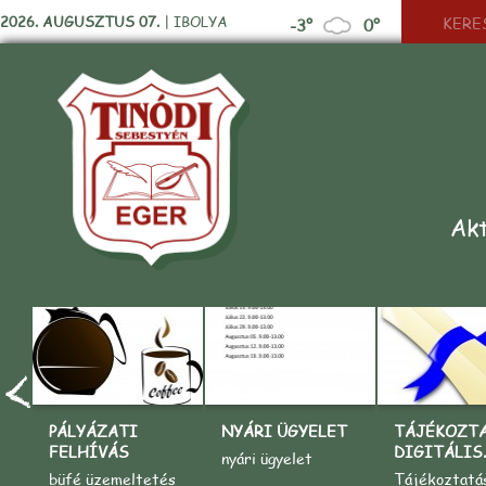
2026. AUGUSZTUS 07.
|
IBOLYA
-3°
0°
Akt
PÁLYÁZATI
NYÁRI ÜGYELET
TÁJÉKOZT
FELHÍVÁS
DIGITÁLIS..
nyári ügyelet
büfé üzemeltetés
Tájékoztatá