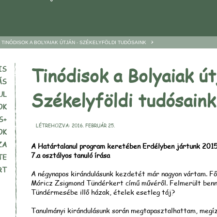
>
TINÓDISOK A BOLYAIAK ÚTJÁN - SZÉKELYFÖLDI TUDÓSAINK
Tinódisok a Bolyaiak út
IS
ÁS
Székelyföldi tudósaink
UL
OK
S+
LÉTREHOZVA: 2016. FEBRUÁR 25.
OK
ZA
A Határtalanul program keretében Erdélyben jártunk 2015
7.a osztályos tanuló írása
TE
RT
A négynapos kirándulásunk kezdetét már nagyon vártam. Fő
Móricz Zsigmond Tündérkert című művéről. Felmerült benn
Tündérmesébe illő házak, ételek esetleg táj?
Tanulmányi kirándulásunk során megtapasztalhattam, megíz