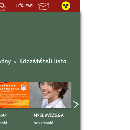
HÍRLEVÉL
vány
Közzétételi lista
NAP
NYELVVIZSGA
„AZ ÉN KEDVENC
A
SPORTOM"
V
moló
beszámoló
rajzpályázat
b