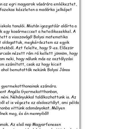
lán az egri magyarok vásárára emlékeztet,
k fazekas készleten a madárka jelképet
kola tanulói. Miután igazgatóúr aláírta a
nk egy kosármeccset a hetedikesekkel. A
etett a visszavágó! Bolyai matematika
t oldogattuk, megkérdeztem az egyik
atekból. Azt felelte, hogy 9-es. Először
urcsán nézett rám rá kellett jönnöm, hogy
am neki, hogy nálunk más az osztályzási
m számított, csak az hogy kicsit
 ahol bemutatták nekünk Bolyai János
a gyermekotthonainak számára.
zent Angéla Gyermekotthonban,
 néni. Néhányukkal találkozhattunk is. Az
ől el is végezte az alsóosztályt, ami példa
honba vittünk adományokat. Mélyen
lnek meg, és én mennyiből!
ramok. Az első nap Magyarfenesen