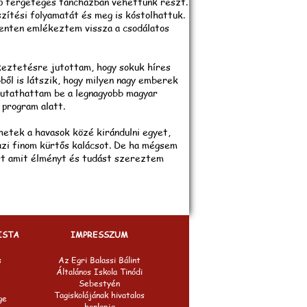
ap fergeteges táncházban vehettünk részt.
zítési folyamatát és meg is kóstolhattuk.
henten emlékeztem vissza a csodálatos
keztetésre jutottam, hogy sokuk híres
ből is látszik, hogy milyen nagy emberek
 mutathattam be a legnagyobb magyar
 program alatt.
etek a havasok közé kirándulni egyet,
azi finom kürtős kalácsot. De ha mégsem
rt amit élményt és tudást szereztem
ISTA
IMPRESSZUM
s
Az Egri Balassi Bálint
Általános Iskola Tinódi
Sebestyén
Tagiskolájának hivatalos
ge
honlapja