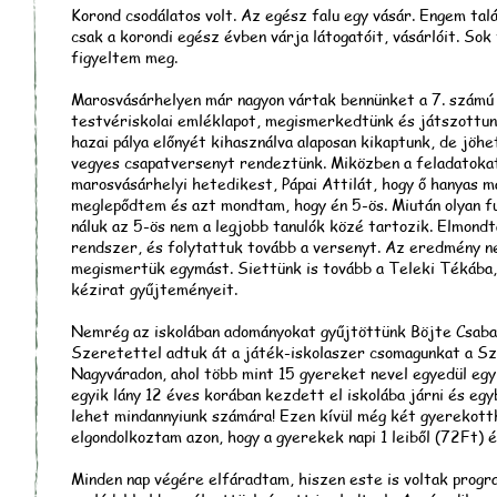
Korond csodálatos volt. Az egész falu egy vásár. Engem ta
csak a korondi egész évben várja látogatóit, vásárlóit. So
figyeltem meg.
Marosvásárhelyen már nagyon vártak bennünket a 7. számú is
testvériskolai emléklapot, megismerkedtünk és játszottu
hazai pálya előnyét kihasználva alaposan kikaptunk, de jöh
vegyes csapatversenyt rendeztünk. Miközben a feladatoka
marosvásárhelyi hetedikest, Pápai Attilát, hogy ő hanyas m
meglepődtem és azt mondtam, hogy én 5-ös. Miután olyan f
náluk az 5-ös nem a legjobb tanulók közé tartozik. Elmondt
rendszer, és folytattuk tovább a versenyt. Az eredmény ne
megismertük egymást. Siettünk is tovább a Teleki Tékába,
kézirat gyűjteményeit.
Nemrég az iskolában adományokat gyűjtöttünk Böjte Csab
Szeretettel adtuk át a játék-iskolaszer csomagunkat a S
Nagyváradon, ahol több mint 15 gyereket nevel egyedül egy
egyik lány 12 éves korában kezdett el iskolába járni és egyb
lehet mindannyiunk számára! Ezen kívül még két gyerekott
elgondolkoztam azon, hogy a gyerekek napi 1 leiből (72Ft) é
Minden nap végére elfáradtam, hiszen este is voltak prog