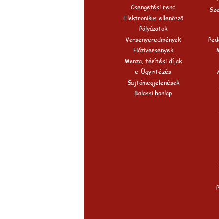
Csengetési rend
Sze
Elektronikus ellenőrző
Pályázatok
Versenyeredmények
Peda
Háziversenyek
Menza, térítési díjak
e-Ügyintézés
Sajtómegjelenések
Balassi honlap
P