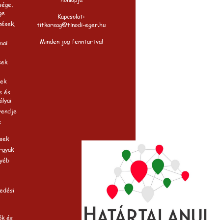
sége,
ge
Kapcsolat:
zések,
titkarsag@tinodi-eger.hu
Minden jog fenntartva!
mai
sek
ek
s és
ályai
rendje
s
sek
rgyak
gyéb
edési
ók és