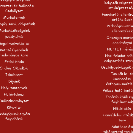
Dolgozók végzett
rvezeti és Működési
szakképzettsé
Szabályzat
Fenntartói ellenőr
Munkatervek
értékelések
gógusaink, dolgozóink
Pedagógiai-szak
Munkaközösségeink
ellenőrzések
Beiskolázás
Országos méré
eredményei
Angol nyelvoktatás
NETFIT mérés
Kutató Gyerekek
Tudományos Köre
Házi feladat adá
dolgozatírás szab
Erdei iskola
Osztályozóvizsgák 
Örökös Ökoiskola
Tanulók le- é
Iskolakert
kimaradása,
Díjaink
évfolyamismétlé
Helyi tantervek
Választható tantá
Határtalanul
Tanórán kívüli e
Diákönkormányzat
foglalkozások
Könyvtár
Hitoktatás
edagógusok egyéni
Honvédelmi intézk
fogadóórái
terv
Adatkezelési
tájékoztató tanul