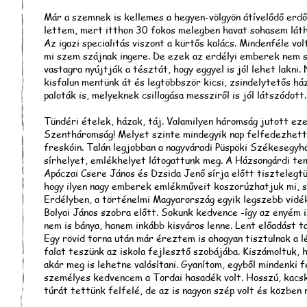
Már a szemnek is kellemes a hegyen-völgyön átívelődő erdős
lettem, mert itthon 30 fokos melegben havat sohasem láth
Az igazi specialitás viszont a kürtős kalács. Mindenféle vol
mi szem szájnak ingere. De ezek az erdélyi emberek nem sp
vastagra nyújtják a tésztát, hogy eggyel is jól lehet lakni
kisfalun mentünk át és legtöbbször kicsi, zsindelytetős há
paloták is, melyeknek csillogása messziről is jól látszódott.
Tündéri ételek, házak, táj. Valamilyen háromság jutott ez
Szentháromság! Melyet szinte mindegyik nap felfedezhett
freskóin. Talán legjobban a nagyváradi Püspöki Székesegy
sírhelyet, emlékhelyet látogattunk meg. A Házsongárdi te
Apáczai Csere János és Dzsida Jenő sírja előtt tisztelegt
hogy ilyen nagy emberek emlékműveit koszorúzhatjuk mi, s
Erdélyben, a történelmi Magyarország egyik legszebb vidé
Bolyai János szobra előtt. Sokunk kedvence -így az enyém i
nem is bánya, hanem inkább kisváros lenne. Lent előadást t
Egy rövid torna után már éreztem is ahogyan tisztulnak a l
falat teszünk az iskola fejlesztő szobájába. Kiszámoltuk, 
akár meg is lehetne valósítani. Gyanítom, egyből mindenki 
személyes kedvencem a Tordai hasadék volt. Hosszú, kacs
túrát tettünk felfelé, de az is nagyon szép volt és közben