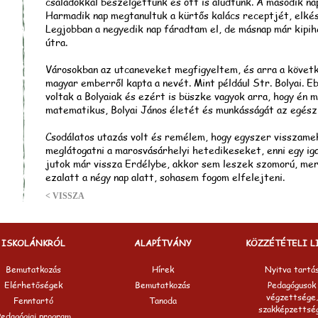
családokkal beszélgettünk és ott is aludtunk. A második n
Harmadik nap megtanultuk a kürtős kalács receptjét, elkés
Legjobban a negyedik nap fáradtam el, de másnap már kipi
útra.
Városokban az utcaneveket megfigyeltem, és arra a követ
magyar emberről kapta a nevét. Mint például Str. Bolyai. Eb
voltak a Bolyaiak és ezért is büszke vagyok arra, hogy én
matematikus, Bolyai János életét és munkásságát az egész
Csodálatos utazás volt és remélem, hogy egyszer visszameh
meglátogatni a marosvásárhelyi hetedikeseket, enni egy ig
jutok már vissza Erdélybe, akkor sem leszek szomorú, me
ezalatt a négy nap alatt, sohasem fogom elfelejteni.
< VISSZA
ISKOLÁNKRÓL
ALAPÍTVÁNY
KÖZZÉTÉTELI L
Bemutatkozás
Hírek
Nyitva tartá
Elérhetőségek
Bemutatkozás
Pedagógusok
végzettsége,
Fenntartó
Tanoda
szakképzettsé
Pedagógiai program