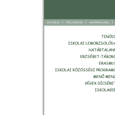
>
>
>
AKTUÁLIS
PÁLYÁZATOK
HATÁRTALANUL
TINÓD
ISKOLAI LEMORZSOLÓD
HATÁRTALAN
ERZSÉBET-TÁBOR
ERASMU
ISKOLAI KÖZÖSSÉGI PROGRAM
MENŐ MEN
VÉGEK DÍCSÉRE
ISKOLAKE