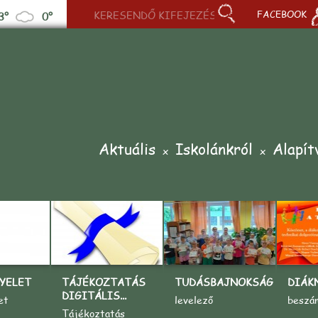
FACEBOOK
3°
0°
Aktuális
Iskolánkról
Alapít
YELET
TÁJÉKOZTATÁS
TUDÁSBAJNOKSÁG
DIÁK
DIGITÁLIS...
et
levelező
beszá
Tájékoztatás