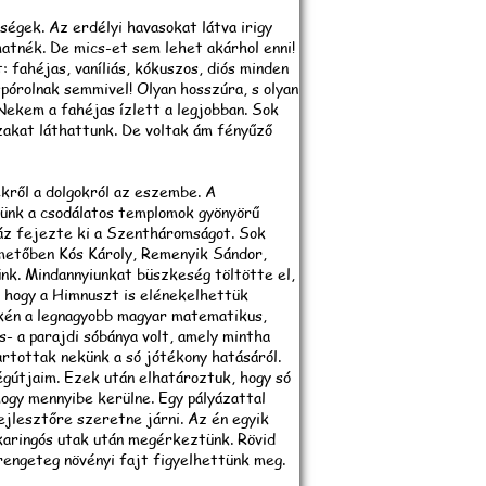
égek. Az erdélyi havasokat látva irigy
atnék. De mics-et sem lehet akárhol enni!
t: fahéjas, vaníliás, kókuszos, diós minden
órolnak semmivel! Olyan hosszúra, s olyan
. Nekem a fahéjas ízlett a legjobban. Sok
zakat láthattunk. De voltak ám fényűző
ekről a dolgokról az eszembe. A
ünk a csodálatos templomok gyönyörű
ház fejezte ki a Szentháromságot. Sok
metőben Kós Károly, Remenyik Sándor,
ünk. Mindannyiunkat büszkeség töltötte el,
 hogy a Himnuszt is elénekelhettük
kén a legnagyobb magyar matematikus,
s- a parajdi sóbánya volt, amely mintha
artottak nekünk a só jótékony hatásáról.
égútjaim. Ezek után elhatároztuk, hogy só
hogy mennyibe kerülne. Egy pályázattal
fejlesztőre szeretne járni. Az én egyik
karingós utak után megérkeztünk. Rövid
 rengeteg növényi fajt figyelhettünk meg.