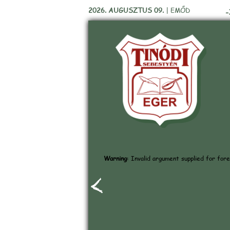
2026. AUGUSZTUS 09.
|
EMŐD
-
Warning
: Invalid argument supplied for fore