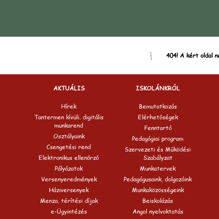
404! A kért oldal n
AKTUÁLIS
ISKOLÁNKRÓL
Hírek
Bemutatkozás
Tantermen kívüli, digitális
Elérhetőségek
munkarend
Fenntartó
Osztályaink
Pedagógiai program
Csengetési rend
Szervezeti és Működési
Elektronikus ellenőrző
Szabályzat
Pályázatok
Munkatervek
Versenyeredmények
Pedagógusaink, dolgozóink
Háziversenyek
Munkaközösségeink
Menza, térítési díjak
Beiskolázás
e-Ügyintézés
Angol nyelvoktatás