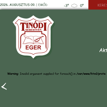
2026. AUGUSZTUS 09.
|
EMŐD
-3°
0°
Akt
Warning
: Invalid argument supplied for foreach() in
/var/www/html/protect