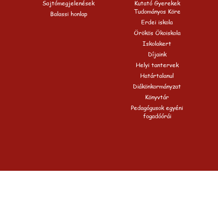
Sajtómegjelenések
Kutató Gyerekek
Tudományos Köre
Balassi honlap
Erdei iskola
Örökös Ökoiskola
Iskolakert
Díjaink
Helyi tantervek
Határtalanul
Diákönkormányzat
Könyvtár
Pedagógusok egyéni
fogadóórái