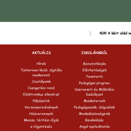
404! A kért oldal n
AKTUÁLIS
ISKOLÁNKRÓL
Hírek
Bemutatkozás
Tantermen kívüli, digitális
Elérhetőségek
munkarend
Fenntartó
Osztályaink
Pedagógiai program
Csengetési rend
Szervezeti és Működési
Elektronikus ellenőrző
Szabályzat
Pályázatok
Munkatervek
Versenyeredmények
Pedagógusaink, dolgozóink
Háziversenyek
Munkaközösségeink
Menza, térítési díjak
Beiskolázás
e-Ügyintézés
Angol nyelvoktatás