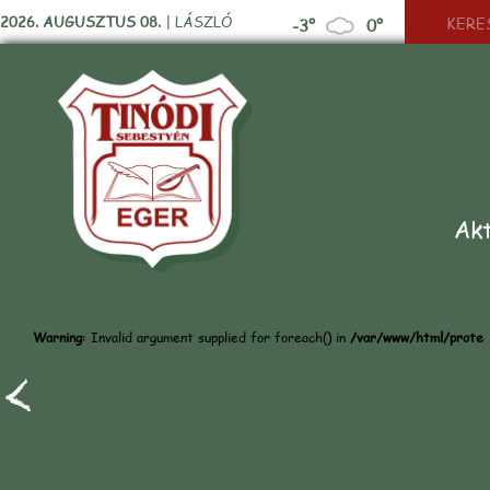
2026. AUGUSZTUS 08.
|
LÁSZLÓ
-3°
0°
Akt
Warning
: Invalid argument supplied for foreach() in
/var/www/html/protect