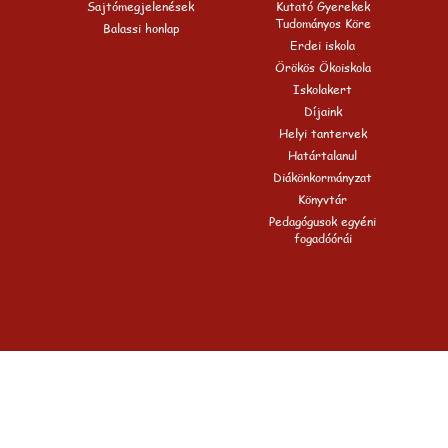
Sajtómegjelenések
Kutató Gyerekek
Tudományos Köre
Balassi honlap
Erdei iskola
Örökös Ökoiskola
Iskolakert
Díjaink
Helyi tantervek
Határtalanul
Diákönkormányzat
Könyvtár
Pedagógusok egyéni
fogadóórái