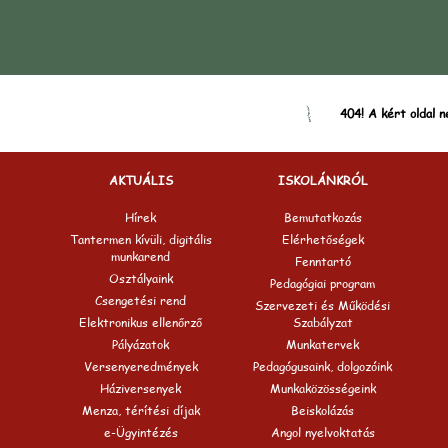
404! A kért oldal n
AKTUÁLIS
ISKOLÁNKRÓL
Hírek
Bemutatkozás
Tantermen kívüli, digitális
Elérhetőségek
munkarend
Fenntartó
Osztályaink
Pedagógiai program
Csengetési rend
Szervezeti és Működési
Elektronikus ellenőrző
Szabályzat
Pályázatok
Munkatervek
Versenyeredmények
Pedagógusaink, dolgozóink
Háziversenyek
Munkaközösségeink
Menza, térítési díjak
Beiskolázás
e-Ügyintézés
Angol nyelvoktatás