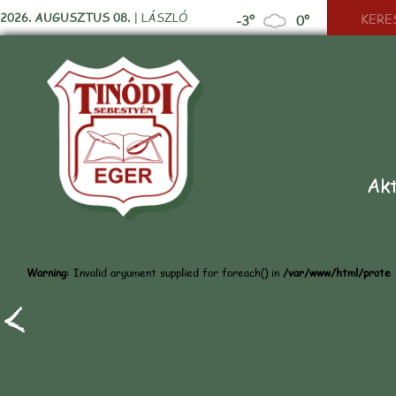
2026. AUGUSZTUS 08.
|
LÁSZLÓ
-3°
0°
Akt
Warning
: Invalid argument supplied for foreach() in
/var/www/html/protect