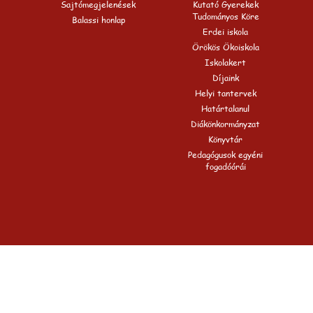
Sajtómegjelenések
Kutató Gyerekek
Tudományos Köre
Balassi honlap
Erdei iskola
Örökös Ökoiskola
Iskolakert
Díjaink
Helyi tantervek
Határtalanul
Diákönkormányzat
Könyvtár
Pedagógusok egyéni
fogadóórái