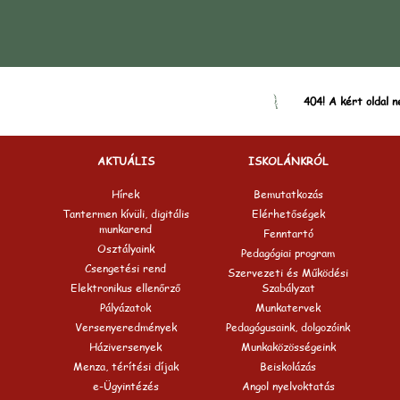
404! A kért oldal n
AKTUÁLIS
ISKOLÁNKRÓL
Hírek
Bemutatkozás
Tantermen kívüli, digitális
Elérhetőségek
munkarend
Fenntartó
Osztályaink
Pedagógiai program
Csengetési rend
Szervezeti és Működési
Elektronikus ellenőrző
Szabályzat
Pályázatok
Munkatervek
Versenyeredmények
Pedagógusaink, dolgozóink
Háziversenyek
Munkaközösségeink
Menza, térítési díjak
Beiskolázás
e-Ügyintézés
Angol nyelvoktatás