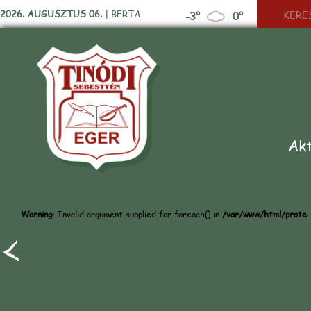
2026. AUGUSZTUS 06.
|
BERTA
-3°
0°
Akt
Warning
: Invalid argument supplied for foreach() in
/var/www/html/protect