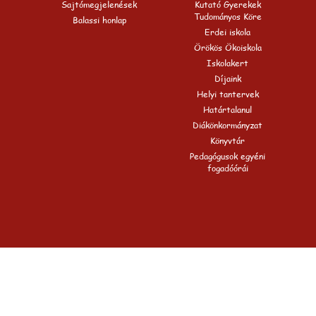
Sajtómegjelenések
Kutató Gyerekek
Tudományos Köre
Balassi honlap
Erdei iskola
Örökös Ökoiskola
Iskolakert
Díjaink
Helyi tantervek
Határtalanul
Diákönkormányzat
Könyvtár
Pedagógusok egyéni
fogadóórái