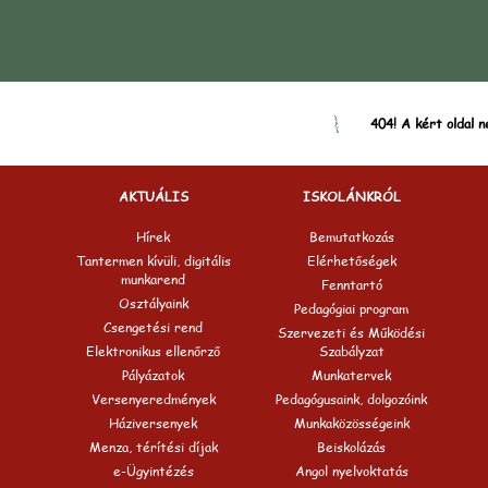
404! A kért oldal n
AKTUÁLIS
ISKOLÁNKRÓL
Hírek
Bemutatkozás
Tantermen kívüli, digitális
Elérhetőségek
munkarend
Fenntartó
Osztályaink
Pedagógiai program
Csengetési rend
Szervezeti és Működési
Elektronikus ellenőrző
Szabályzat
Pályázatok
Munkatervek
Versenyeredmények
Pedagógusaink, dolgozóink
Háziversenyek
Munkaközösségeink
Menza, térítési díjak
Beiskolázás
e-Ügyintézés
Angol nyelvoktatás