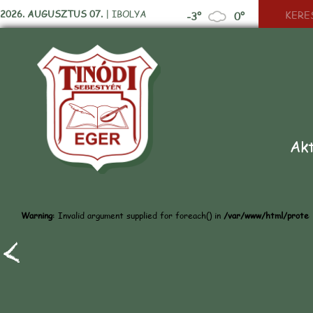
2026. AUGUSZTUS 07.
|
IBOLYA
-3°
0°
Akt
Warning
: Invalid argument supplied for foreach() in
/var/www/html/protect