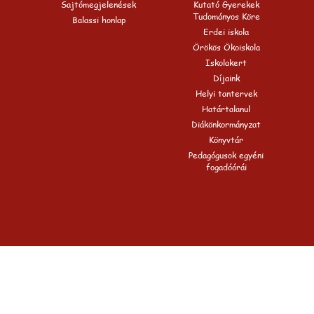
Sajtómegjelenések
Kutató Gyerekek
Tudományos Köre
Balassi honlap
Erdei iskola
Örökös Ökoiskola
Iskolakert
Díjaink
Helyi tantervek
Határtalanul
Diákönkormányzat
Könyvtár
Pedagógusok egyéni
fogadóórái