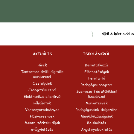
404! A kért oldal n
AKTUÁLIS
ISKOLÁNKRÓL
Hírek
Bemutatkozás
Tantermen kívüli, digitális
Elérhetőségek
munkarend
Fenntartó
Osztályaink
Pedagógiai program
Csengetési rend
Szervezeti és Működési
Elektronikus ellenőrző
Szabályzat
Pályázatok
Munkatervek
Versenyeredmények
Pedagógusaink, dolgozóink
Háziversenyek
Munkaközösségeink
Menza, térítési díjak
Beiskolázás
e-Ügyintézés
Angol nyelvoktatás