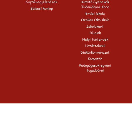
Sajtómegjelenések
Kutató Gyerekek
Tudományos Köre
Balassi honlap
Erdei iskola
Örökös Ökoiskola
Iskolakert
Díjaink
Helyi tantervek
Határtalanul
Diákönkormányzat
Könyvtár
Pedagógusok egyéni
fogadóórái