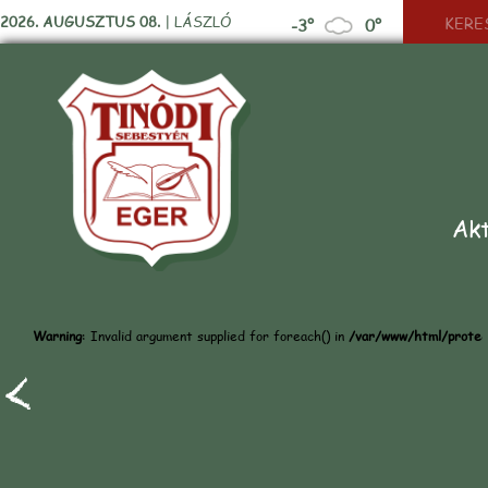
2026. AUGUSZTUS 08.
|
LÁSZLÓ
-3°
0°
Akt
Warning
: Invalid argument supplied for foreach() in
/var/www/html/protect