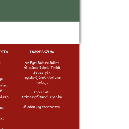
ISTA
IMPRESSZUM
s
Az Egri Balassi Bálint
Általános Iskola Tinódi
Sebestyén
Tagiskolájának hivatalos
ge
honlapja
sége,
ge
Kapcsolat:
zések,
titkarsag@tinodi-eger.hu
Minden jog fenntartva!
mai
sek