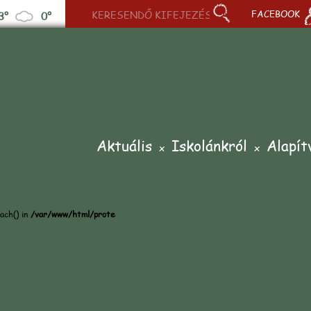
FACEBOOK
3°
0°
Aktuális
Iskolánkról
Alapít
ach() in
/var/www/html/protected/view/web/inc/quick_article_scroller_page.p