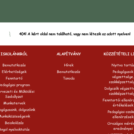
404! A kért oldal nem található, vagy nem létezik az adott nyelven!
ISKOLÁNKRÓL
ALAPÍTVÁNY
KÖZZÉTÉTELI L
Bemutatkozás
Hírek
Nyitva tartá
Elérhetőségek
Bemutatkozás
Pedagógusok
végzettsége,
Fenntartó
Tanoda
szakképzettsé
Pedagógiai program
Dolgozók végzett
rvezeti és Működési
szakképzettsé
Szabályzat
Fenntartói ellenőr
Munkatervek
értékelések
gógusaink, dolgozóink
Pedagógiai-szak
Munkaközösségeink
ellenőrzések
Beiskolázás
Országos méré
eredményei
Angol nyelvoktatás