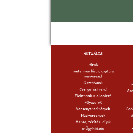
AKTUÁLIS
Hírek
Tantermen kívüli, digitális
munkarend
Osztályaink
Csengetési rend
Sze
Elektronikus ellenőrző
Pályázatok
Versenyeredmények
Peda
Háziversenyek
Menza, térítési díjak
e-Ügyintézés