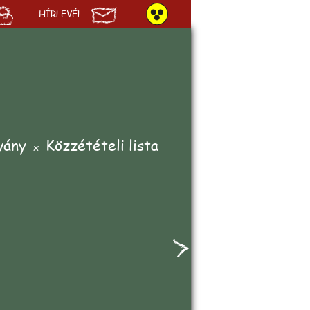
HÍRLEVÉL
vány
Közzétételi lista
hp
on line
4