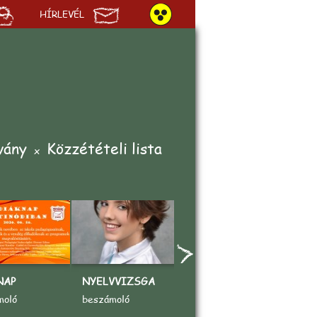
HÍRLEVÉL
vány
Közzétételi lista
NAP
NYELVVIZSGA
„AZ ÉN KEDVENC
A
SPORTOM"
V
moló
beszámoló
rajzpályázat
b