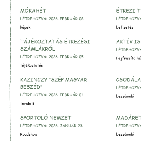
MÓKAHÉT
ÉTKEZI T
LÉTREHOZVA: 2026. FEBRUÁR 08.
LÉTREHOZVA:
képek
befizetés
TÁJÉKOZTATÁS ÉTKEZÉSI
AKTÍV I
SZÁMLÁKRÓL
LÉTREHOZVA:
LÉTREHOZVA: 2026. FEBRUÁR 05.
Fejfrissítő h
tájékoztatás
KAZINCZY "SZÉP MAGYAR
CSODÁLA
BESZÉD"
LÉTREHOZVA:
LÉTREHOZVA: 2026. FEBRUÁR 01.
beszámoló
területi
SPORTOLÓ NEMZET
MADÁRET
LÉTREHOZVA: 2026. JANUÁR 23.
LÉTREHOZVA:
Roadshow
beszámoló