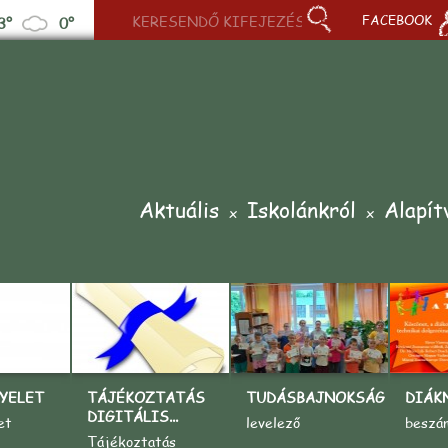
FACEBOOK
3°
0°
Aktuális
Iskolánkról
Alapít
YELET
TÁJÉKOZTATÁS
TUDÁSBAJNOKSÁG
DIÁK
DIGITÁLIS...
et
levelező
beszá
Tájékoztatás