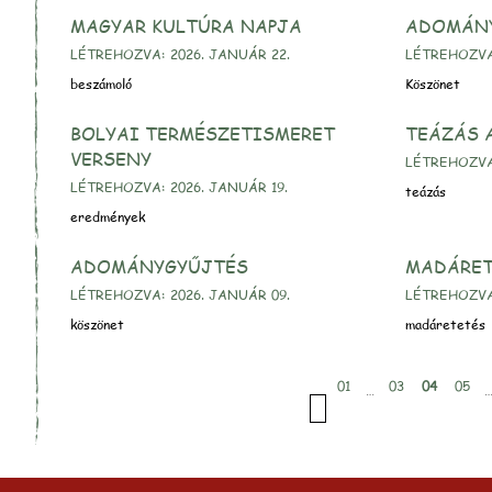
MAGYAR KULTÚRA NAPJA
ADOMÁNY
LÉTREHOZVA: 2026. JANUÁR 22.
LÉTREHOZVA:
beszámoló
Köszönet
BOLYAI TERMÉSZETISMERET
TEÁZÁS 
VERSENY
LÉTREHOZVA:
LÉTREHOZVA: 2026. JANUÁR 19.
teázás
eredmények
ADOMÁNYGYŰJTÉS
MADÁRET
LÉTREHOZVA: 2026. JANUÁR 09.
LÉTREHOZVA:
köszönet
madáretetés
01
03
04
05
…