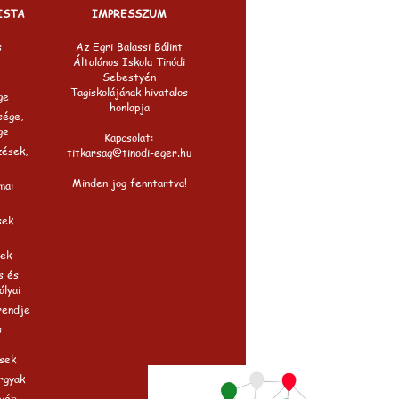
ISTA
IMPRESSZUM
s
Az Egri Balassi Bálint
Általános Iskola Tinódi
Sebestyén
Tagiskolájának hivatalos
ge
honlapja
sége,
ge
Kapcsolat:
zések,
titkarsag@tinodi-eger.hu
Minden jog fenntartva!
mai
sek
ek
s és
ályai
rendje
s
sek
rgyak
gyéb