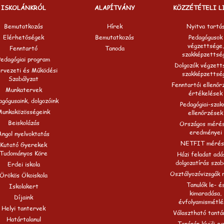
ISKOLÁNKRÓL
ALAPÍTVÁNY
KÖZZÉTÉTELI L
Bemutatkozás
Hírek
Nyitva tartá
Elérhetőségek
Bemutatkozás
Pedagógusok
végzettsége,
Fenntartó
Tanoda
szakképzettsé
Pedagógiai program
Dolgozók végzett
rvezeti és Működési
szakképzettsé
Szabályzat
Fenntartói ellenőr
Munkatervek
értékelések
gógusaink, dolgozóink
Pedagógiai-szak
Munkaközösségeink
ellenőrzések
Beiskolázás
Országos méré
eredményei
Angol nyelvoktatás
NETFIT mérés
Kutató Gyerekek
Tudományos Köre
Házi feladat adá
dolgozatírás szab
Erdei iskola
Osztályozóvizsgák 
Örökös Ökoiskola
Tanulók le- é
Iskolakert
kimaradása,
Díjaink
évfolyamismétlé
Helyi tantervek
Választható tantá
Határtalanul
Tanórán kívüli e