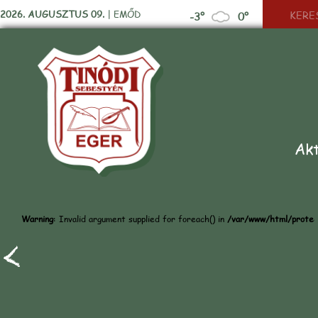
2026. AUGUSZTUS 09.
|
EMŐD
-3°
0°
Akt
Warning
: Invalid argument supplied for foreach() in
/var/www/html/protect