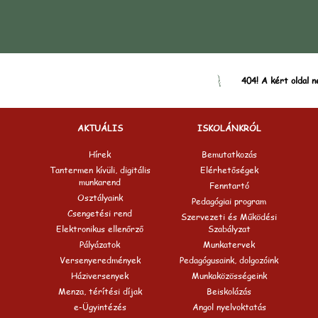
404! A kért oldal n
AKTUÁLIS
ISKOLÁNKRÓL
Hírek
Bemutatkozás
Tantermen kívüli, digitális
Elérhetőségek
munkarend
Fenntartó
Osztályaink
Pedagógiai program
Csengetési rend
Szervezeti és Működési
Elektronikus ellenőrző
Szabályzat
Pályázatok
Munkatervek
Versenyeredmények
Pedagógusaink, dolgozóink
Háziversenyek
Munkaközösségeink
Menza, térítési díjak
Beiskolázás
e-Ügyintézés
Angol nyelvoktatás