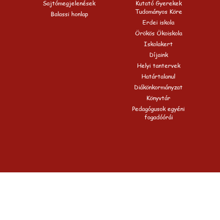
Sajtómegjelenések
Kutató Gyerekek
Tudományos Köre
Balassi honlap
Erdei iskola
Örökös Ökoiskola
Iskolakert
Díjaink
Helyi tantervek
Határtalanul
Diákönkormányzat
Könyvtár
Pedagógusok egyéni
fogadóórái